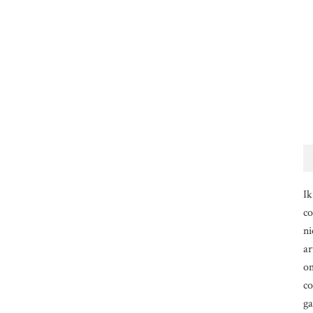
Ik
co
ni
ar
om
co
g