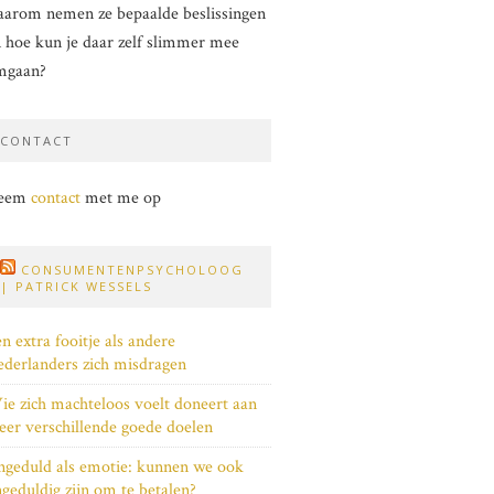
arom nemen ze bepaalde beslissingen
 hoe kun je daar zelf slimmer mee
mgaan?
CONTACT
eem
contact
met me op
CONSUMENTENPSYCHOLOOG
| PATRICK WESSELS
n extra fooitje als andere
derlanders zich misdragen
e zich machteloos voelt doneert aan
er verschillende goede doelen
geduld als emotie: kunnen we ook
geduldig zijn om te betalen?