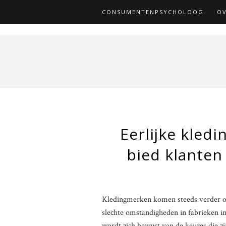
CONSUMENTENPSYCHOLOOG
OV
Eerlijke kledi
bied klanten
Kledingmerken komen steeds verder on
slechte omstandigheden in fabrieken i
wordt zich bewust van de keuzes die z