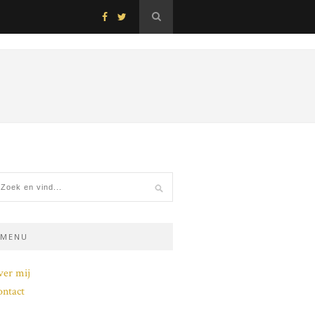
MENU
ver mij
ntact