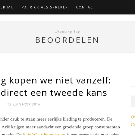
ER MIJ
PATRICK ALS SPREKER
CONTACT
Browsing Tag
BEOORDELEN
ng kopen we niet vanzelf:
 direct een tweede kans
12 SEPTEMBER 2016
O
der druk te staan meer eerlijke kleding te produceren. De
Co
n Azië krijgen meer aandacht een groeiende groep consumenten
ij maakt. De
Fair Wear Foundation
is een organisatie met leden