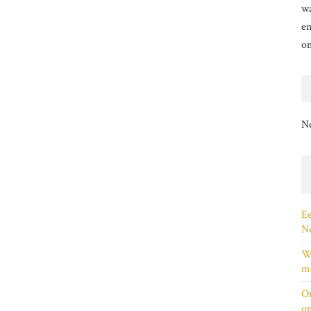
wa
en
o
N
Ee
Ne
Wi
me
On
on