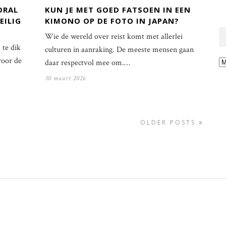
ORAL
KUN JE MET GOED FATSOEN IN EEN
EILIG
KIMONO OP DE FOTO IN JAPAN?
Wie de wereld over reist komt met allerlei
te dik
culturen in aanraking. De meeste mensen gaan
voor de
Ar
daar respectvol mee om.…
30 maart 2026
OLDER POSTS