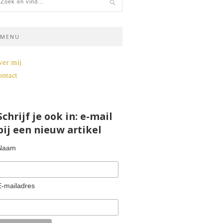
MENU
ver mij
ntact
Schrijf je ook in: e-mail
bij een nieuw artikel
Naam
E-mailadres