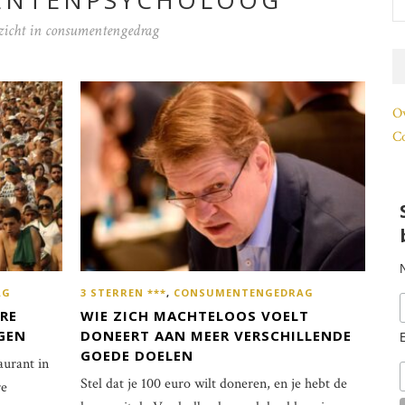
ENTENPSYCHOLOOG
zicht in consumentengedrag
O
Co
AG
3 STERREN ***
,
CONSUMENTENGEDRAG
ERE
WIE ZICH MACHTELOOS VOELT
GEN
DONEERT AAN MEER VERSCHILLENDE
GOEDE DOELEN
taurant in
Stel dat je 100 euro wilt doneren, en je hebt de
re