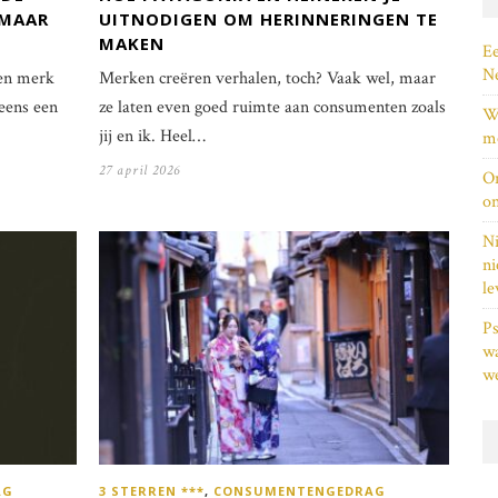
 MAAR
UITNODIGEN OM HERINNERINGEN TE
MAKEN
Ee
Ne
Een merk
Merken creëren verhalen, toch? Vaak wel, maar
neens een
ze laten even goed ruimte aan consumenten zoals
Wi
jij en ik. Heel…
me
27 april 2026
On
on
Ni
ni
le
Ps
w
we
AG
3 STERREN ***
,
CONSUMENTENGEDRAG