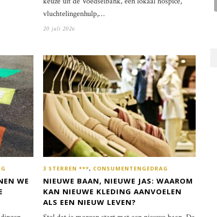
keuze uit de Voedselbank, een lokaal hospice,
vluchtelingenhulp,…
20 juli 2026
AG
3 STERREN ***
,
CONSUMENTENGEDRAG
NEN WE
NIEUWE BAAN, NIEUWE JAS: WAAROM
E
KAN NIEUWE KLEDING AANVOELEN
ALS EEN NIEUW LEVEN?