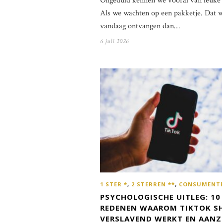
Ongeduld kennen we vooral van leuke 
Als we wachten op een pakketje. Dat w
vandaag ontvangen dan…
6 juli 2026
1 STER *
,
2 STERREN **
,
CONSUMENT
PSYCHOLOGISCHE UITLEG: 10
REDENEN WAAROM TIKTOK S
VERSLAVEND WERKT EN AANZ