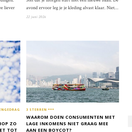
dingen.
Stel dat je morgen start met een nieuwe baan. De
e liever
avond ervoor leg je je kleding alvast klaar. Niet…
22 juni 2026
3 STERREN ***
ENGEDRAG
WAAROM DOEN CONSUMENTEN MET
LAGE INKOMENS NIET GRAAG MEE
HOP ZO
AAN EEN BOYCOT?
ET TOT