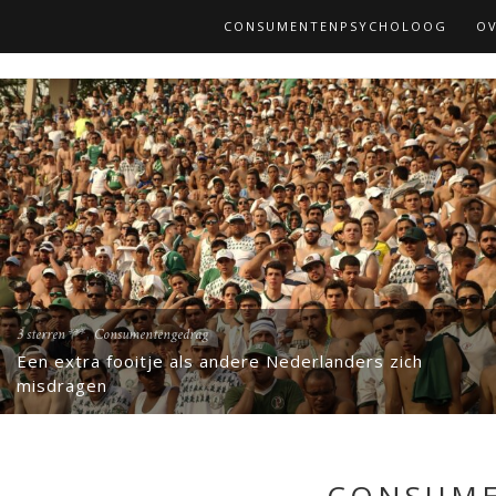
CONSUMENTENPSYCHOLOOG
OV
,
3 sterren ***
Consumentengedrag
Een extra fooitje als andere Nederlanders zich
misdragen