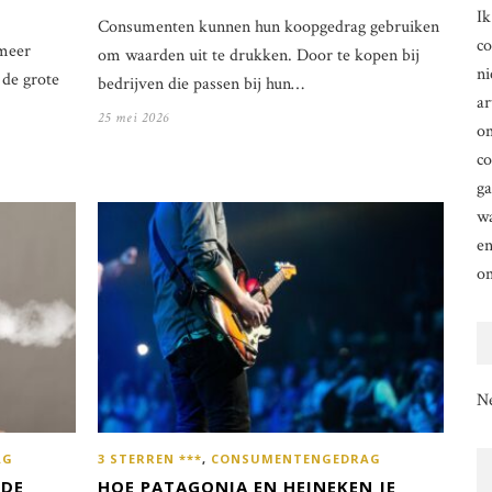
Ik
Consumenten kunnen hun koopgedrag gebruiken
co
 meer
om waarden uit te drukken. Door te kopen bij
ni
 de grote
bedrijven die passen bij hun…
ar
25 mei 2026
om
co
g
wa
en
o
N
AG
3 STERREN ***
,
CONSUMENTENGEDRAG
 DE
HOE PATAGONIA EN HEINEKEN JE