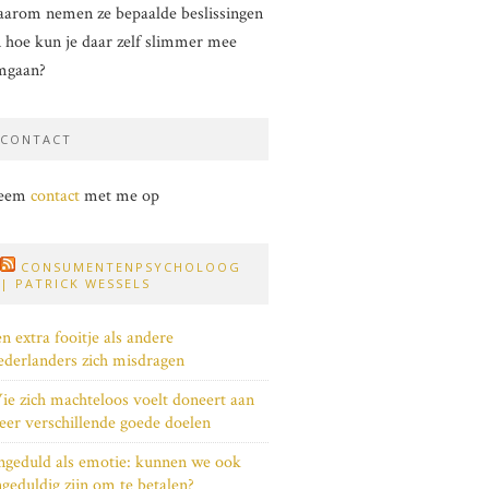
arom nemen ze bepaalde beslissingen
 hoe kun je daar zelf slimmer mee
mgaan?
CONTACT
eem
contact
met me op
CONSUMENTENPSYCHOLOOG
| PATRICK WESSELS
n extra fooitje als andere
derlanders zich misdragen
e zich machteloos voelt doneert aan
er verschillende goede doelen
geduld als emotie: kunnen we ook
geduldig zijn om te betalen?