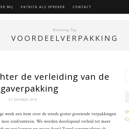
ER MIJ
PATRICK ALS SPREKER
CONTACT
Browsing Tag
VOORDEELVERPAKKING
hter de verleiding van de
gaverpakking
27 OKTOBER 2014
O
ige week een item over de steeds groter groeiende verpakkingen
Co
ns mee confronteren. We worden doorlopend verleid tot meer
sch en wat kunnen we eraan doen? Zowel supermarkten als