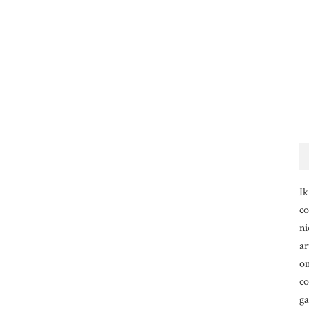
Ik
co
ni
ar
om
co
g