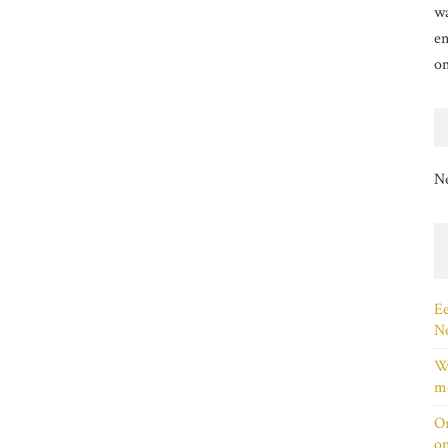
wa
en
o
N
Ee
Ne
Wi
me
On
on