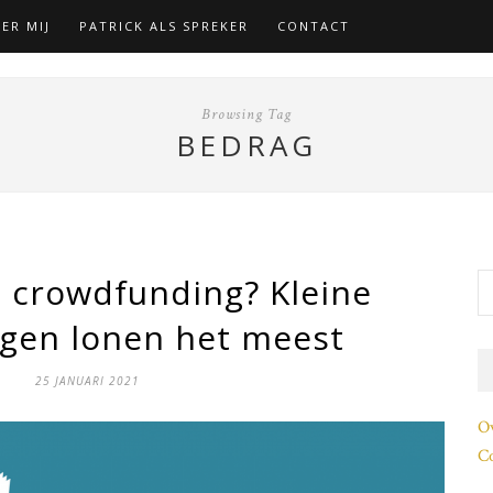
ER MIJ
PATRICK ALS SPREKER
CONTACT
Browsing Tag
BEDRAG
 crowdfunding? Kleine
ngen lonen het meest
25 JANUARI 2021
O
Co