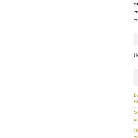
wa
en
o
N
Ee
Ne
Wi
me
On
on