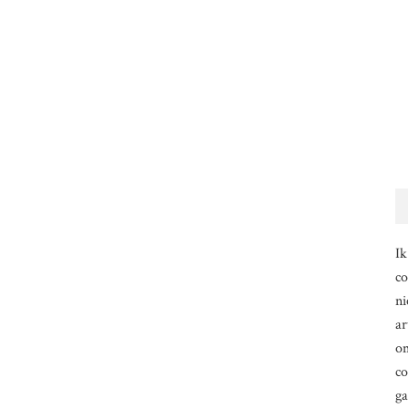
Ik
co
ni
ar
om
co
g