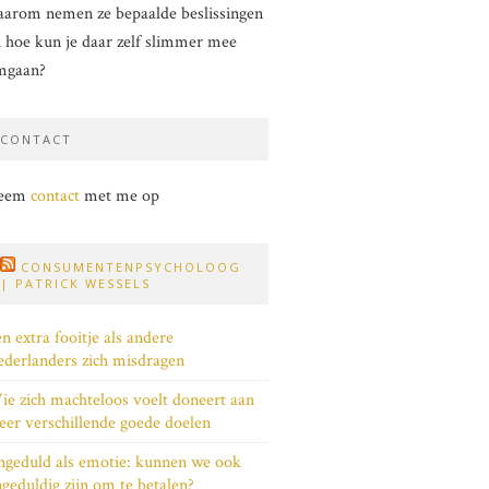
arom nemen ze bepaalde beslissingen
 hoe kun je daar zelf slimmer mee
mgaan?
CONTACT
eem
contact
met me op
CONSUMENTENPSYCHOLOOG
| PATRICK WESSELS
n extra fooitje als andere
derlanders zich misdragen
e zich machteloos voelt doneert aan
er verschillende goede doelen
geduld als emotie: kunnen we ook
geduldig zijn om te betalen?