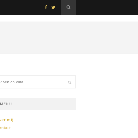
MENU
ver mij
ntact