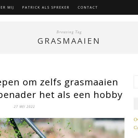
ER MIJ
PATRICK ALS SPREKER
CONTACT
Browsing Tag
GRASMAAIEN
epen om zelfs grasmaaien
benader het als een hobby
27 MEI 2022
O
Co