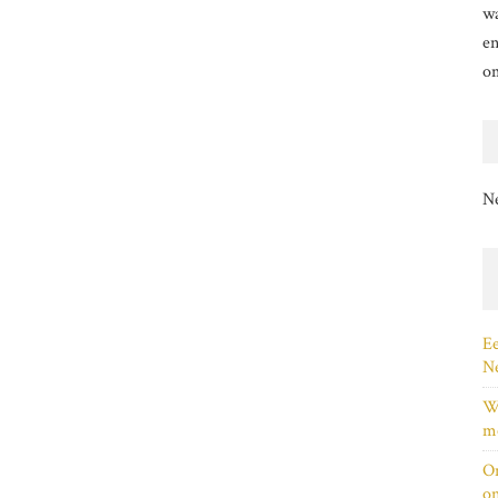
wa
en
o
N
Ee
Ne
Wi
me
On
on