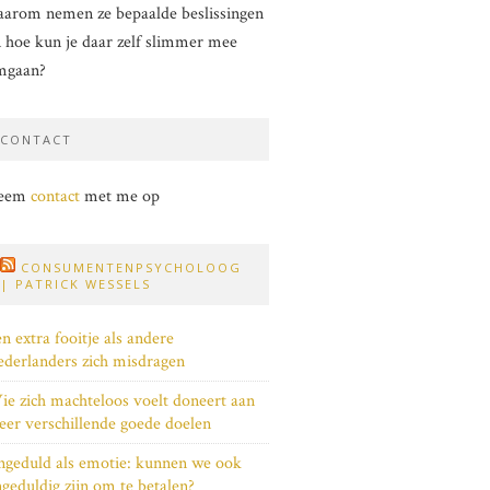
arom nemen ze bepaalde beslissingen
 hoe kun je daar zelf slimmer mee
mgaan?
CONTACT
eem
contact
met me op
CONSUMENTENPSYCHOLOOG
| PATRICK WESSELS
n extra fooitje als andere
derlanders zich misdragen
e zich machteloos voelt doneert aan
er verschillende goede doelen
geduld als emotie: kunnen we ook
geduldig zijn om te betalen?