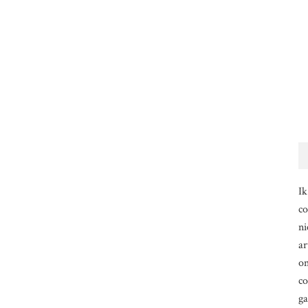
Ik
co
ni
ar
om
co
g