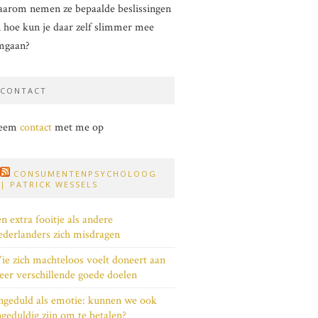
arom nemen ze bepaalde beslissingen
 hoe kun je daar zelf slimmer mee
mgaan?
CONTACT
eem
contact
met me op
CONSUMENTENPSYCHOLOOG
| PATRICK WESSELS
n extra fooitje als andere
derlanders zich misdragen
e zich machteloos voelt doneert aan
er verschillende goede doelen
geduld als emotie: kunnen we ook
geduldig zijn om te betalen?