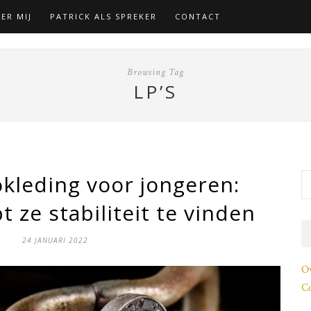
ER MIJ
PATRICK ALS SPREKER
CONTACT
Browsing Tag
LP’S
okleding voor jongeren:
t ze stabiliteit te vinden
24 JANUARI 2022
O
Co