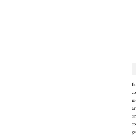
Ik
co
ni
ar
om
co
g