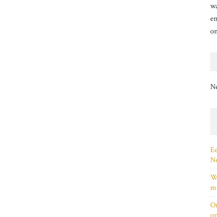
wa
en
o
N
Ee
Ne
Wi
me
On
on