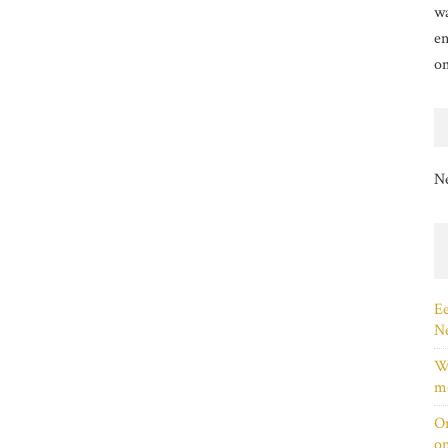
wa
en
o
N
Ee
Ne
Wi
me
On
on