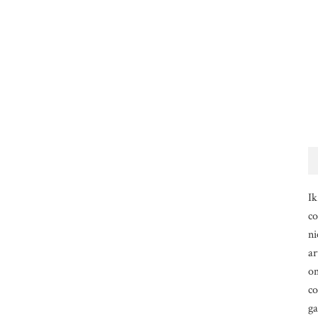
Ik
co
ni
ar
om
co
g