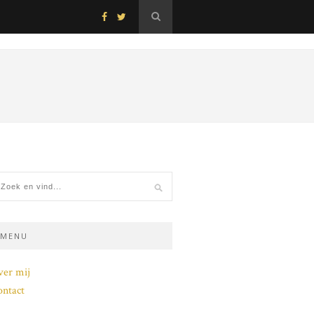
MENU
ver mij
ntact