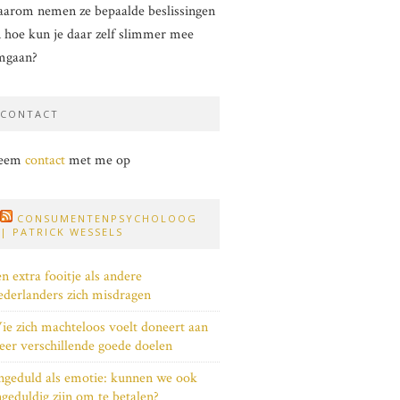
arom nemen ze bepaalde beslissingen
 hoe kun je daar zelf slimmer mee
mgaan?
CONTACT
eem
contact
met me op
CONSUMENTENPSYCHOLOOG
| PATRICK WESSELS
n extra fooitje als andere
derlanders zich misdragen
e zich machteloos voelt doneert aan
er verschillende goede doelen
geduld als emotie: kunnen we ook
geduldig zijn om te betalen?