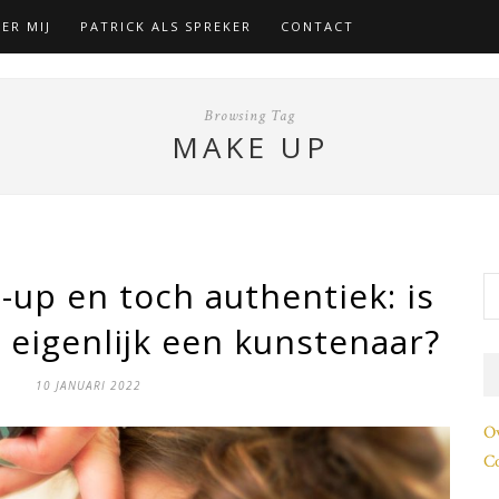
ER MIJ
PATRICK ALS SPREKER
CONTACT
Browsing Tag
MAKE UP
up en toch authentiek: is
s eigenlijk een kunstenaar?
10 JANUARI 2022
O
Co