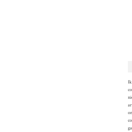
Ik
co
ni
ar
om
co
g