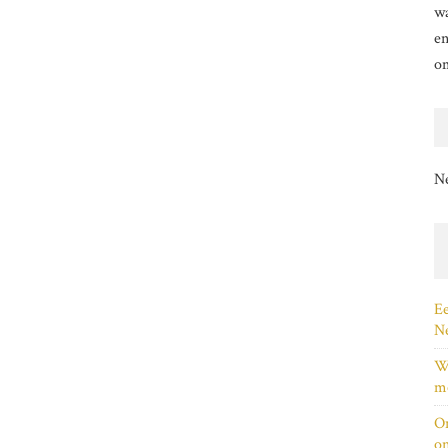
wa
en
o
N
Ee
Ne
Wi
me
On
on