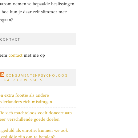
arom nemen ze bepaalde beslissingen
 hoe kun je daar zelf slimmer mee
mgaan?
CONTACT
eem
contact
met me op
CONSUMENTENPSYCHOLOOG
| PATRICK WESSELS
n extra fooitje als andere
derlanders zich misdragen
e zich machteloos voelt doneert aan
er verschillende goede doelen
geduld als emotie: kunnen we ook
geduldig zijn om te betalen?