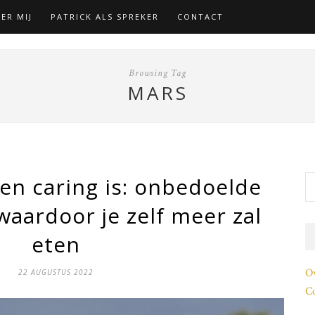
ER MIJ
PATRICK ALS SPREKER
CONTACT
Browsing Tag
MARS
een caring is: onbedoelde
waardoor je zelf meer zal
eten
O
22 AUGUSTUS 2022
Co