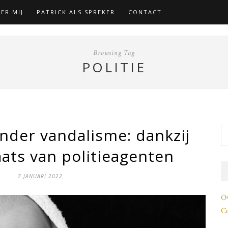
ER MIJ
PATRICK ALS SPREKER
CONTACT
Browsing Tag
POLITIE
nder vandalisme: dankzij
aats van politieagenten
7 JANUARI 2022
O
Co