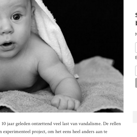
0 jaar geleden ontzettend veel last van vandalisme. De rellen
n experimenteel project, om het eens heel anders aan te