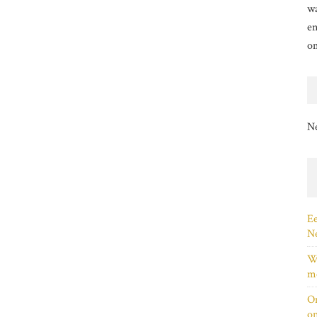
wa
en
o
N
Ee
Ne
Wi
me
On
on