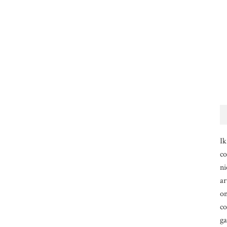
Ik
co
ni
ar
om
co
g