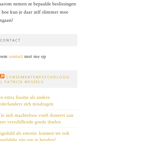
arom nemen ze bepaalde beslissingen
 hoe kun je daar zelf slimmer mee
mgaan?
CONTACT
eem
contact
met me op
CONSUMENTENPSYCHOLOOG
| PATRICK WESSELS
n extra fooitje als andere
derlanders zich misdragen
e zich machteloos voelt doneert aan
er verschillende goede doelen
geduld als emotie: kunnen we ook
geduldig zijn om te betalen?