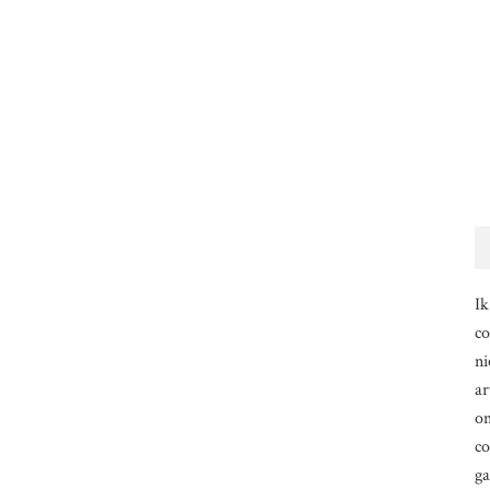
Ik
co
ni
ar
om
co
g