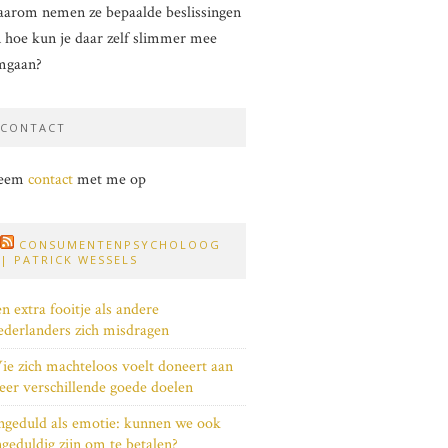
arom nemen ze bepaalde beslissingen
 hoe kun je daar zelf slimmer mee
mgaan?
CONTACT
eem
contact
met me op
CONSUMENTENPSYCHOLOOG
| PATRICK WESSELS
n extra fooitje als andere
derlanders zich misdragen
e zich machteloos voelt doneert aan
er verschillende goede doelen
geduld als emotie: kunnen we ook
geduldig zijn om te betalen?