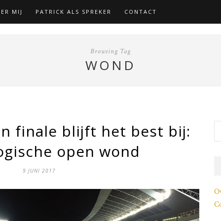
ER MIJ
PATRICK ALS SPREKER
CONTACT
Browsing Tag
WOND
 finale blijft het best bij:
ogische open wond
9 JUNI 2017
O
Co