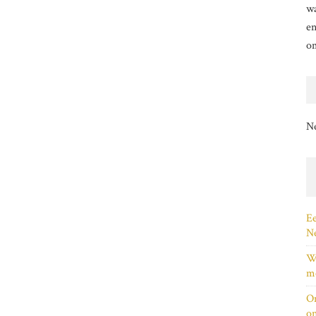
wa
en
o
N
Ee
Ne
Wi
me
On
on