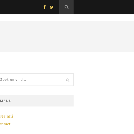
MENU
ver mij
ntact