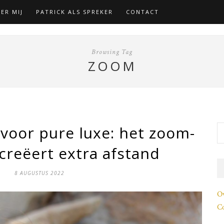
ER MIJ
PATRICK ALS SPREKER
CONTACT
Browsing Tag
ZOOM
 voor pure luxe: het zoom-
 creëert extra afstand
8 AUGUSTUS 2022
O
Co