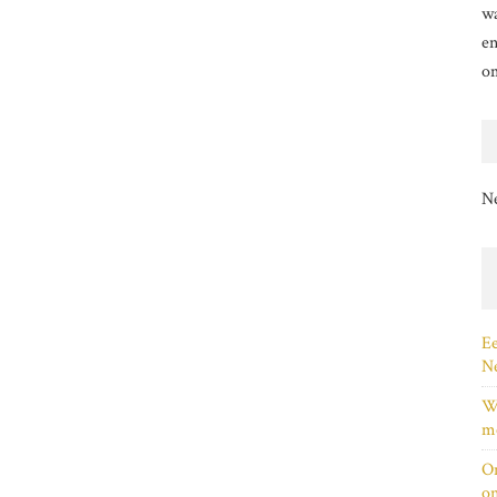
wa
en
o
N
Ee
Ne
Wi
me
On
on