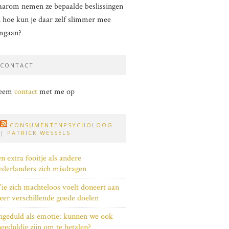
arom nemen ze bepaalde beslissingen
 hoe kun je daar zelf slimmer mee
mgaan?
CONTACT
eem
contact
met me op
CONSUMENTENPSYCHOLOOG
| PATRICK WESSELS
n extra fooitje als andere
derlanders zich misdragen
e zich machteloos voelt doneert aan
er verschillende goede doelen
geduld als emotie: kunnen we ook
geduldig zijn om te betalen?