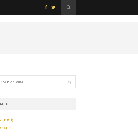
MENU
ver mij
ntact