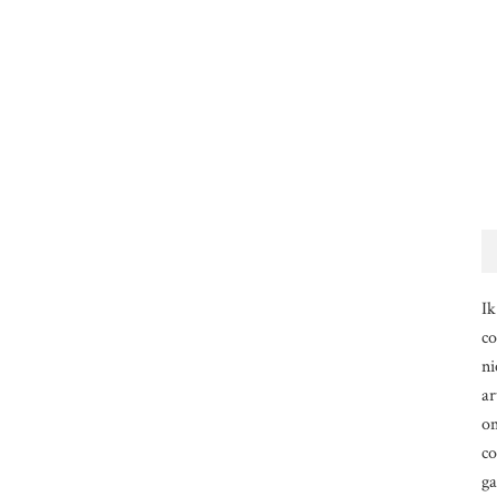
Ik
co
ni
ar
om
co
g