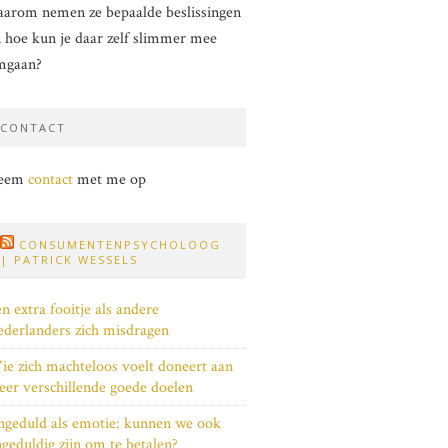
arom nemen ze bepaalde beslissingen
 hoe kun je daar zelf slimmer mee
mgaan?
CONTACT
eem
contact
met me op
CONSUMENTENPSYCHOLOOG
| PATRICK WESSELS
n extra fooitje als andere
derlanders zich misdragen
e zich machteloos voelt doneert aan
er verschillende goede doelen
geduld als emotie: kunnen we ook
geduldig zijn om te betalen?