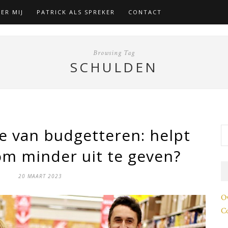
ER MIJ
PATRICK ALS SPREKER
CONTACT
Browsing Tag
SCHULDEN
e van budgetteren: helpt
m minder uit te geven?
20 MAART 2023
O
Co