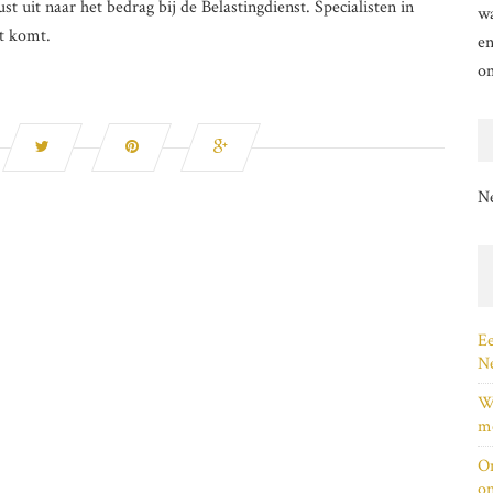
 uit naar het bedrag bij de Belastingdienst. Specialisten in
wa
t komt.
en
o
N
Ee
Ne
Wi
me
On
on