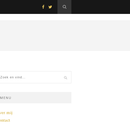
MENU
ver mij
ntact