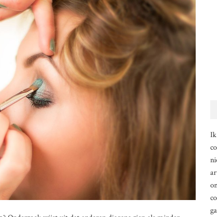
Ik
co
ni
ar
om
co
g