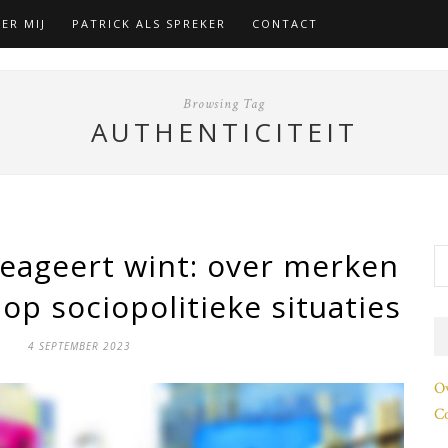
ER MIJ
PATRICK ALS SPREKER
CONTACT
Browsing Tag
AUTHENTICITEIT
reageert wint: over merken
op sociopolitieke situaties
4 SEPTEMBER 2023
O
Co