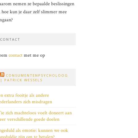
arom nemen ze bepaalde beslissingen
 hoe kun je daar zelf slimmer mee
mgaan?
CONTACT
eem
contact
met me op
CONSUMENTENPSYCHOLOOG
| PATRICK WESSELS
n extra fooitje als andere
derlanders zich misdragen
e zich machteloos voelt doneert aan
er verschillende goede doelen
geduld als emotie: kunnen we ook
geduldig zijn om te betalen?