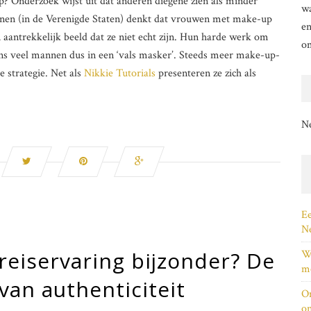
 Onderzoek wijst uit dat anderen diegene zien als minder
wa
nnen (in de Verenigde Staten) denkt dat vrouwen met make-up
en
aantrekkelijk beeld dat ze niet echt zijn. Hun harde werk om
o
ens veel mannen dus in een ‘vals masker’. Steeds meer make-up-
 strategie. Net als
Nikkie Tutorials
presenteren ze zich als
N
Ee
Ne
eiservaring bijzonder? De
Wi
me
van authenticiteit
On
on