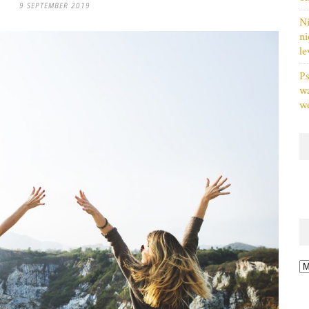
9 SEPTEMBER 2019
Ni
ni
le
Ps
w
we
Ar