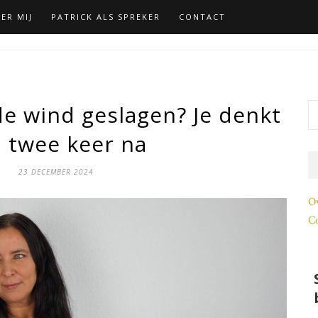
ER MIJ
PATRICK ALS SPREKER
CONTACT
de wind geslagen? Je denkt
 twee keer na
23 DECEMBER 2024
O
Co