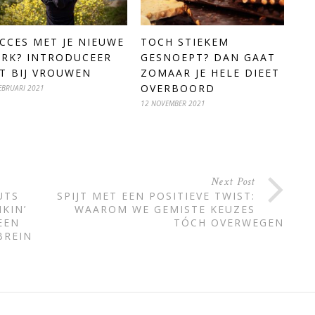
CCES MET JE NIEUWE
TOCH STIEKEM
RK? INTRODUCEER
GESNOEPT? DAN GAAT
T BIJ VROUWEN
ZOMAAR JE HELE DIEET
OVERBOORD
EBRUARI 2021
12 NOVEMBER 2021
Next Post
UTS
SPIJT MET EEN POSITIEVE TWIST:
KIN’
WAAROM WE GEMISTE KEUZES
EEN
TÓCH OVERWEGEN
BREIN