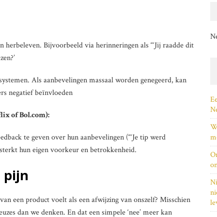
N
 herbeleven. Bijvoorbeeld via herinneringen als “‘Jij raadde dit
zen?’
ksystemen. Als aanbevelingen massaal worden genegeerd, kan
rs negatief beïnvloeden
Ee
Ne
lix of Bol.com):
Wi
dback te geven over hun aanbevelingen (“‘Je tip werd
me
sterkt hun eigen voorkeur en betrokkenheid.
On
on
 pijn
Ni
ni
 van een product voelt als een afwijzing van onszelf? Misschien
le
euzes dan we denken. En dat een simpele ‘nee’ meer kan