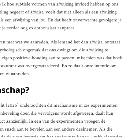
e ik hoe subtiele vormen van afwijzing invloed hebben op ons
g negeert of afwijst, voelt dat niet alleen als een afwijzing
ls een afwijzing van jou. En dat heeft onverwachte gevolgen: je
at je eerder nog zo enthousiast aanprees.
en met wat we aanraden. Als iemand het dan afwijst, ontstaat
psychologisch ongemak dat ons dwingt om die afwijzing te
 eigen positieve houding aan te passen: misschien was dat boek
restaurant wat overgewaardeerd. En zo daalt onze intentie om
en of aanraden.
nschap?
lit (2025) onderzochten dit mechanisme in zes experimenten.
nbeveling doen die vervolgens wordt afgewezen, daalt hun
uct aanzienlijk. In een van de experimenten vroegen de
n snack aan te bevelen aan een andere deelnemer. Als die