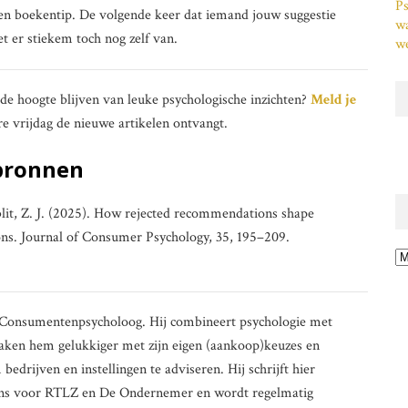
Ps
en boekentip. De volgende keer dat iemand jouw suggestie
w
t er stiekem toch nog zelf van.
we
p de hoogte blijven van leuke psychologische inzichten?
Meld je
re vrijdag de nieuwe artikelen ontvangt.
bronnen
blit, Z. J. (2025). How rejected recommendations shape
ns. Journal of Consumer Psychology, 35, 195–209.
Ar
ig Consumentenpsycholoog. Hij combineert psychologie met
aken hem gelukkiger met zijn eigen (aankoop)keuzes en
drijven en instellingen te adviseren. Hij schrijft hier
lumns voor RTLZ en De Ondernemer en wordt regelmatig