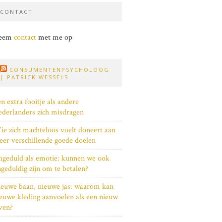
CONTACT
eem
contact
met me op
CONSUMENTENPSYCHOLOOG
| PATRICK WESSELS
n extra fooitje als andere
derlanders zich misdragen
e zich machteloos voelt doneert aan
er verschillende goede doelen
geduld als emotie: kunnen we ook
geduldig zijn om te betalen?
euwe baan, nieuwe jas: waarom kan
euwe kleding aanvoelen als een nieuw
ven?