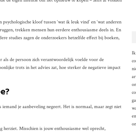
de de eigen intentie om het opnieuw te kopen – zelfs al vonden
 psychologische kloof tussen ‘wat ik leuk vind’ en ‘wat anderen
uggen, trekken mensen hun eerdere enthousiasme deels in. En
ndere studies zagen de onderzoekers hetzelfde effect bij boeken,
Ik
ker als de persoon zich verantwoordelijk voelde voor de
co
nlijke trots in het advies zat, hoe sterker de negatieve impact
ni
ar
om
ee?
co
g
ls iemand je aanbeveling negeert. Het is normaal, maar zegt niet
wa
en
o
g herziet. Misschien is jouw enthousiasme wel oprecht,