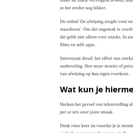
ander de snack vervolgens afwees, daal
ze het eerder nog lekker.
De reden? De afwijzing zorgde voor een
waarderen’. Om dat ongemak te overbr
dat geldt niet alleen voor snacks. In a
films en zelfs apps.
Interessant detail: het effect was ster
aanbeveling. Hoe meer moeite of persoo
van afwijzing op hun eigen voorkeur.
Wat kun je hierm
Herken het gevoel van teleurstelling a
per se iets over jouw smaak.
Denk twee keer na voordat je je menin