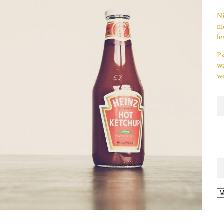
Ni
ni
le
Ps
w
we
Ar