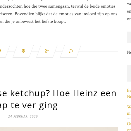
wa
nderzochten hoe die twee samengaan, terwijl de beide emoties
en
riseren. Bovendien blijkt dat de emoties van invloed zijn op ons
o
 die je onbewust het liefste koopt.
N
se ketchup? Hoe Heinz een
Ee
Ne
ap te ver ging
Wi
me
24 FEBRUARI 2020
On
on