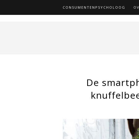
CONSUMENTENPSYCHOLOOG
OV
De smartph
knuffelbee