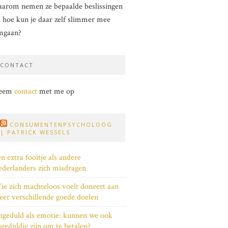
arom nemen ze bepaalde beslissingen
 hoe kun je daar zelf slimmer mee
mgaan?
CONTACT
eem
contact
met me op
CONSUMENTENPSYCHOLOOG
| PATRICK WESSELS
n extra fooitje als andere
derlanders zich misdragen
e zich machteloos voelt doneert aan
er verschillende goede doelen
geduld als emotie: kunnen we ook
geduldig zijn om te betalen?