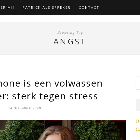
ER MIJ
PATRICK ALS SPREKER
CONTACT
Browsing Tag
ANGST
one is een volwassen
r: sterk tegen stress
14 DECEMBER 2020
O
Co