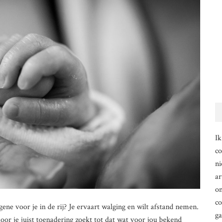
Ik
co
ni
ar
om
co
gene voor je in de rij? Je ervaart walging en wilt afstand nemen.
g
door je juist toenadering zoekt tot dat wat voor jou bekend