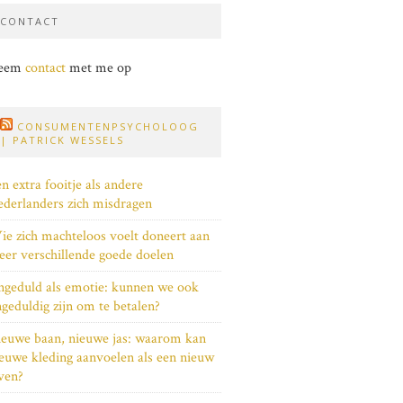
CONTACT
eem
contact
met me op
CONSUMENTENPSYCHOLOOG
| PATRICK WESSELS
n extra fooitje als andere
derlanders zich misdragen
e zich machteloos voelt doneert aan
er verschillende goede doelen
geduld als emotie: kunnen we ook
geduldig zijn om te betalen?
euwe baan, nieuwe jas: waarom kan
euwe kleding aanvoelen als een nieuw
ven?