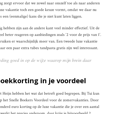
ing zorgt ervoor dat we zowel naar onszelf toe als naar anderen
luxe vakantie toch een goede keuze vormt, omdat we daar nu
ls een (eenmalige) kans die je niet kunt laten liggen.
 hebben zijn aan de andere kant veel minder effectief. Uit de
el beter reageren op aanbiedingen zoals ‘2 voor de prijs van 1’.
uiken er waarschijnlijk meer van. Een tweede luxe vakantie
maar een paar extra tubes tandpasta gratis zijn wel interessant.
eding goed in op de wijze waarop mijn brein daar
oekkorting in je voordeel
t Heijn hebben het wat dat betreft goed begrepen. Bij Tui kun
op het Snelle Boekers Voordeel voor de zomervakanties. Door
onderd euro korting op de luxe vakantie die je over een aantal
werkt het precies andersom, daar krijg je bijvoorbeeld 2