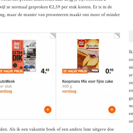
wijl ze normaal gesproken €2,59 per stuk kosten. Er is in de
ding, maar de manier van presenteren maakt ons meer of minder
Ik
co
ni
ar
om
co
g
wa
en
o
den. Als ik een vakantie boek of een andere luxe uitgave doe