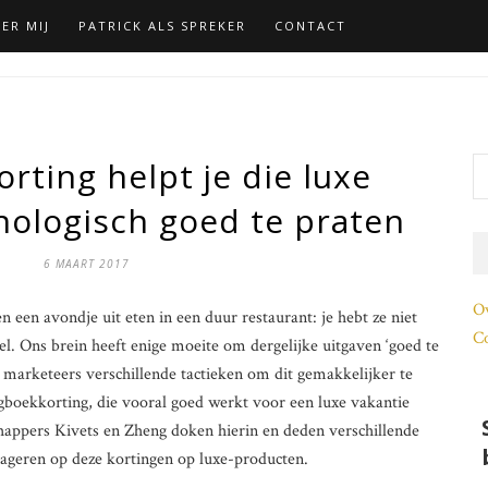
ER MIJ
PATRICK ALS SPREKER
CONTACT
rting helpt je die luxe
hologisch goed te praten
6 MAART 2017
O
 een avondje uit eten in een duur restaurant: je hebt ze niet
Co
wel. Ons brein heeft enige moeite om dergelijke uitgaven ‘goed te
 marketeers verschillende tactieken om dit gemakkelijker te
boekkorting, die vooral goed werkt voor een luxe vakantie
ppers Kivets en Zheng doken hierin en deden verschillende
ageren op deze kortingen op luxe-producten.