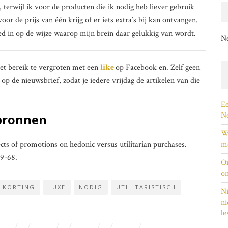
 terwijl ik voor de producten die ik nodig heb liever gebruik
oor de prijs van één krijg of er iets extra’s bij kan ontvangen.
ed in op de wijze waarop mijn brein daar gelukkig van wordt.
N
het bereik te vergroten met een
like
op Facebook en. Zelf geen
 op de nieuwsbrief, zodat je iedere vrijdag de artikelen van die
Ee
Ne
bronnen
Wi
ects of promotions on hedonic versus utilitarian purchases.
me
59-68.
On
on
KORTING
LUXE
NODIG
UTILITARISTISCH
Ni
ni
le