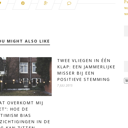
Ps
w
we
OU MIGHT ALSO LIKE
TWEE VLIEGEN IN ÉÉN
KLAP: EEN JAMMERLIJKE
MISSER BIJ EEN
POSITIEVE STEMMING
Ar
7 JULI 2015
AT OVERKOMT MIJ
ET”: HOE DE
TIMISM BIAS
ZICHTIGINGEN IN DE
G KAN ZITTEN