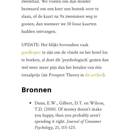
zwembad. We voelen ons dan minder
bezwaard om een keer een bezoek over te
slaan, of de kaart na 9x zwemmen weg te
gooien, dan wanneer we 10 losse kaarten
hadden ontvangen.
UPDATE: Het blijkt bovendien vaak
goedkoper
te zijn om de vlucht en het hotel los
te boeken, al doet dit ‘psychologisch’ gezien dan
wel weer meer pijn dan het betalen van één
totaalprijs (zie Prospect Theory in
dit artikel
).
Bronnen
Dunn, E.W., Gilbert, D.T. en Wilson,
T.D. (2010). Of money doesn’t make
you happy, then you probably aren’t
spending it right.
Journal of Consumer
Psychology,
21, 115-125.