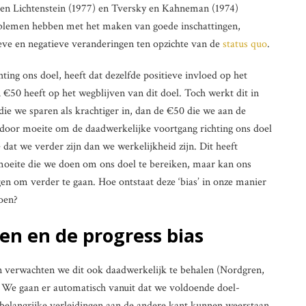
f en Lichtenstein (1977) en Tversky en Kahneman (1974)
oblemen hebben met het maken van goede inschattingen,
ieve en negatieve veranderingen ten opzichte van de
status quo
.
ng ons doel, heeft dat dezelfde positieve invloed op het
 €50 heeft op het wegblijven van dit doel. Toch werkt dit in
die we sparen als krachtiger in, dan de €50 die we aan de
door moeite om de daadwerkelijke voortgang richting ons doel
 dat we verder zijn dan we werkelijkheid zijn. Dit heeft
moeite die we doen om ons doel te bereiken, maar kan ons
en om verder te gaan. Hoe ontstaat deze ‘bias’ in onze manier
oen?
n en de progress bias
n verwachten we dit ook daadwerkelijk te behalen (Nordgren,
. We gaan er automatisch vanuit dat we voldoende doel-
 belangrijke verleidingen aan de andere kant kunnen weerstaan.