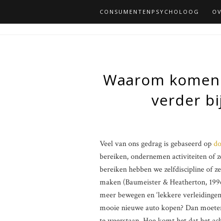
CONSUMENTENPSYCHOLOOG
OV
Waarom komen 
verder bi
Veel van ons gedrag is gebaseerd op
do
bereiken, ondernemen activiteiten of 
bereiken hebben we zelfdiscipline of z
maken (Baumeister & Heatherton, 1996
meer bewegen en ‘lekkere verleidingen
mooie nieuwe auto kopen? Dan moeten 
te weerstaan. Hoe komt het dat het ach