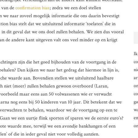
t van de
confirmation bias
; zodra we een doel stellen
 we naar zoveel mogelijk informatie die ons daarin bevestigt
on bias stelt dat we uitsluitend informatie ‘toelaten’ die in
in dit geval dat we ons doel zullen behalen. We zien dus vooral
n de andere kant uitgeven valt ons veel minder op en krijgt
.
Ik
co
chtingen zijn die het goed bijhouden van de voortgang in de
ni
behalen? Dan kijken we naar het gedrag dat hiermee in lijn is,
ar
che waarde aan. Bovendien stellen we uitsluitend haalbare
om
ch niet (meer) zullen behalen gewoon overboord (Laran,
co
jvoorbeeld maar eens aan 50 volwassenen wie er verwacht
g
arna nog eens bij 50 kinderen van 10 jaar. Dit betekent dat we
wa
 verwachten te behalen, waardoor we de voortgang op een te
en
 Gaan we een uurtje flink sporten of sparen we de eerste euro’s?
o
rote waarde mee, terwijl we een avondje bankhangen of een
en’ of die in ieder geval niet voor volledig aanzien.