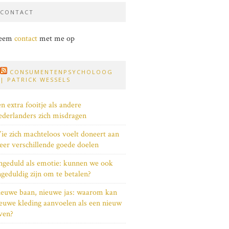
CONTACT
eem
contact
met me op
CONSUMENTENPSYCHOLOOG
| PATRICK WESSELS
n extra fooitje als andere
derlanders zich misdragen
e zich machteloos voelt doneert aan
er verschillende goede doelen
geduld als emotie: kunnen we ook
geduldig zijn om te betalen?
euwe baan, nieuwe jas: waarom kan
euwe kleding aanvoelen als een nieuw
ven?