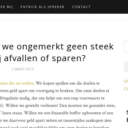
ER MIJ
PATRICK ALS SPREKER
CONTACT
we ongemerkt geen steek
j afvallen of sparen?
2 MAART 2015
O
elen die we stellen
. We kopen spullen om die doelen te
Co
zetten geld apart om voortgang te boeken. Om onze doelen te
elfregulatie nodig, dat ons helpt om een stap voorwaarts te
). Willen we gewicht verliezen? Dan moeten we gezonder eten,
’ laten staan. Willen we een financiële buffer opbouwen of een
we daarvoor geld apart zetten en tussentijdse aankopen zien
teraf vaak veel moeilijker blijkt om onze doelen te bereiken