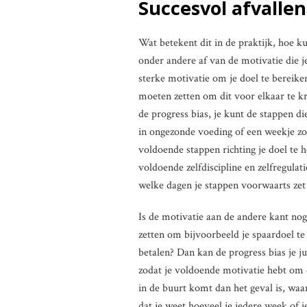
Succesvol afvalle
Wat betekent dit in de praktijk, hoe k
onder andere af van de motivatie die j
sterke motivatie om je doel te bereike
moeten zetten om dit voor elkaar te kri
de progress bias, je kunt de stappen d
in ongezonde voeding of een weekje zon
voldoende stappen richting je doel te 
voldoende zelfdiscipline en zelfregulat
welke dagen je stappen voorwaarts zet 
Is de motivatie aan de andere kant nog
zetten om bijvoorbeeld je spaardoel te
betalen? Dan kan de progress bias je ju
zodat je voldoende motivatie hebt om da
in de buurt komt dan het geval is, wa
dat je weet hoeveel je iedere week of