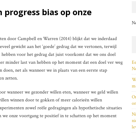
n progress bias op onze
N
nten door Campbell en Warren (2014) blijkt dat we inderdaad
eveel gewicht aan het ‘goede’ gedrag dat we vertonen, terwijl
 hebben voor het gedrag dat juist voorkomt dat we ons doel
hier minder last van hebben op het moment dat een doel ver weg
Ee
Ne
en doen, net als wanneer we in plaats van een eerste stap
en zetten.
Wi
me
oor wanneer we gezonder willen eten, wanneer we geld willen
On
willen winnen door te gokken of meer calorieën willen
on
perimenten zowel reële gedragingen als hypothetische situaties
Ni
en we onze voortgang te positief in te schatten op het moment
ni
le