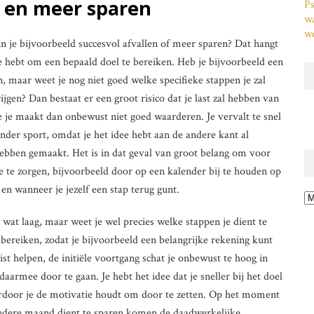
n en meer sparen
Ps
w
we
un je bijvoorbeeld succesvol afvallen of meer sparen? Dat hangt
e hebt om een bepaald doel te bereiken. Heb je bijvoorbeeld een
n, maar weet je nog niet goed welke specifieke stappen je zal
jgen? Dan bestaat er een groot risico dat je last zal hebben van
ie je maakt dan onbewust niet goed waarderen. Je vervalt te snel
der sport, omdat je het idee hebt aan de andere kant al
hebben gemaakt. Het is in dat geval van groot belang om voor
ie te zorgen, bijvoorbeeld door op een kalender bij te houden op
en wanneer je jezelf een stap terug gunt.
Ar
 wat laag, maar weet je wel precies welke stappen je dient te
 bereiken, zodat je bijvoorbeeld een belangrijke rekening kunt
ist helpen, de initiële voortgang schat je onbewust te hoog in
armee door te gaan. Je hebt het idee dat je sneller bij het doel
ardoor je de motivatie houdt om door te zetten. Op het moment
 iedere maand dient te sparen komen de daadwerkelijke