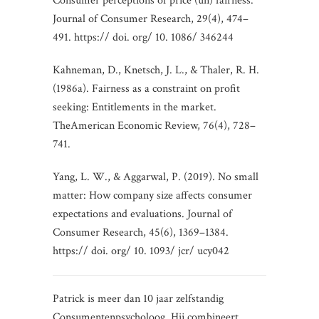
Consumer perceptions of price (un) fairness.
Journal of Consumer Research, 29(4), 474–
491. https:// doi. org/ 10. 1086/ 346244
Kahneman, D., Knetsch, J. L., & Thaler, R. H.
(1986a). Fairness as a constraint on profit
seeking: Entitlements in the market.
TheAmerican Economic Review, 76(4), 728–
741.
Yang, L. W., & Aggarwal, P. (2019). No small
matter: How company size affects consumer
expectations and evaluations. Journal of
Consumer Research, 45(6), 1369–1384.
https:// doi. org/ 10. 1093/ jcr/ ucy042
Patrick is meer dan 10 jaar zelfstandig
Consumentenpsycholoog. Hij combineert