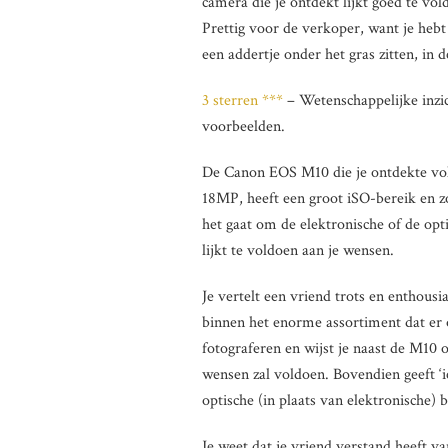
camera die je ontdekt lijkt goed te vol
Prettig voor de verkoper, want je hebt
een addertje onder het gras zitten, in 
3 sterren ***
– Wetenschappelijke inzic
voorbeelden.
De Canon EOS M10 die je ontdekte vold
18MP, heeft een groot iSO-bereik en zor
het gaat om de elektronische of de opti
lijkt te voldoen aan je wensen.
Je vertelt een vriend trots en enthousi
binnen het enorme assortiment dat er o
fotograferen en wijst je naast de M10 
wensen zal voldoen. Bovendien geeft ‘i
optische (in plaats van elektronische) b
Je weet dat je vriend verstand heeft va