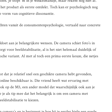
doen. Je stopt ‘m in je winkelmandje, maar rekent nog niet af.
 het product als eerste ontdekt. Toch kan er psychologisch nog
de vorm van cognitieve dissonantie.
hten vanuit de consumentenpsychologie, vertaald naar concrete
oet aan je belangrijkste wensen. De camera schiet foto’s in
gt voor beeldstabilisatie, al is het niet helemaal duidelijk of
sche variant. Al met al toch een prima eerste keuze, die netjes
ast dat je relatief snel een geschikte camera hebt gevonden,
nline beschikbaar is. Die vriend heeft wat ervaring met
ook op de M3, een ander model dat waarschijnlijk ook aan je
e je als tip mee dat het belangrijk is om een camera met
eeldstabilisatie te kiezen.
n camera’s en je herinnert je hoe hij je eerder hielp een goede