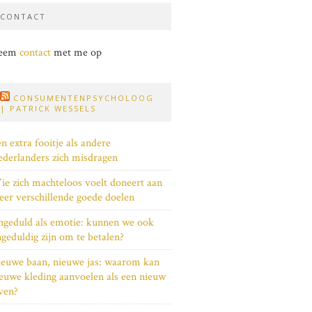
CONTACT
eem
contact
met me op
CONSUMENTENPSYCHOLOOG
| PATRICK WESSELS
n extra fooitje als andere
derlanders zich misdragen
e zich machteloos voelt doneert aan
er verschillende goede doelen
geduld als emotie: kunnen we ook
geduldig zijn om te betalen?
euwe baan, nieuwe jas: waarom kan
euwe kleding aanvoelen als een nieuw
ven?