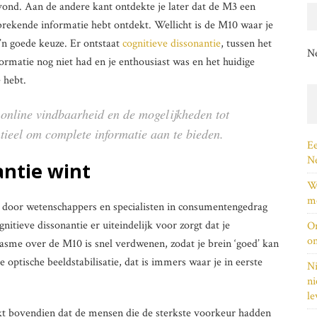
 vond. Aan de andere kant ontdekte je later dat de M3 een
tbrekende informatie hebt ontdekt. Wellicht is de M10 waar je
o’n goede keuze. Er ontstaat
cognitieve dissonantie
, tussen het
N
matie nog niet had en je enthousiast was en het huidige
 hebt.
e online vindbaarheid en de mogelijkheden tot
ntieel om complete informatie aan te bieden.
Ee
Ne
antie wint
Wi
me
 door wetenschappers en specialisten in consumentengedrag
nitieve dissonantie er uiteindelijk voor zorgt dat je
On
on
siasme over de M10 is snel verdwenen, zodat je brein ‘goed’ kan
e optische beeldstabilisatie, dat is immers waar je in eerste
Ni
ni
le
jkt bovendien dat de mensen die de sterkste voorkeur hadden