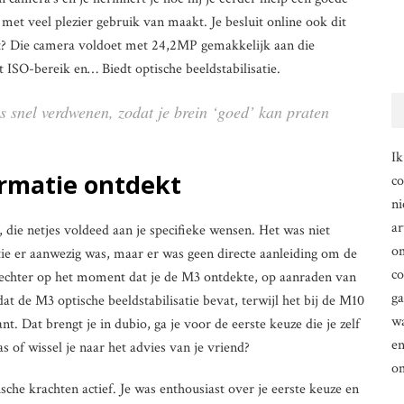
met veel plezier gebruik van maakt. Je besluit online ook dit
kt? Die camera voldoet met 24,2MP gemakkelijk aan die
 ISO-bereik en… Biedt optische beeldstabilisatie.
 snel verdwenen, zodat je brein ‘goed’ kan praten
Ik
rmatie ontdekt
co
ni
ar
die netjes voldeed aan je specifieke wensen. Het was niet
om
ie er aanwezig was, maar er was geen directe aanleiding om de
co
 echter op het moment dat je de M3 ontdekte, op aanraden van
g
at de M3 optische beeldstabilisatie bevat, terwijl het bij de M10
wa
nt. Dat brengt je in dubio, ga je voor de eerste keuze die je zelf
en
 of wissel je naar het advies van je vriend?
o
che krachten actief. Je was enthousiast over je eerste keuze en