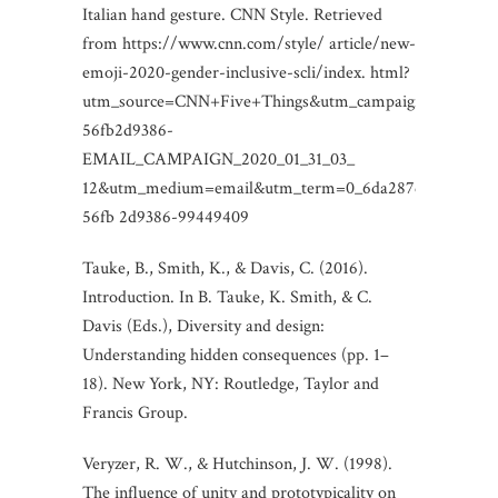
Italian hand gesture. CNN Style. Retrieved
from https://www.cnn.com/style/ article/new-
emoji-2020-gender-inclusive-scli/index. html?
utm_source=CNN+Five+Things&utm_campaign=
56fb2d9386-
EMAIL_CAMPAIGN_2020_01_31_03_
12&utm_medium=email&utm_term=0_6da287d761-
56fb 2d9386-99449409
Tauke, B., Smith, K., & Davis, C. (2016).
Introduction. In B. Tauke, K. Smith, & C.
Davis (Eds.), Diversity and design:
Understanding hidden consequences (pp. 1–
18). New York, NY: Routledge, Taylor and
Francis Group.
Veryzer, R. W., & Hutchinson, J. W. (1998).
The influence of unity and prototypicality on