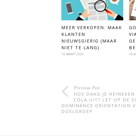
MEER VERKOPEN: MAAK
GO
KLANTEN
VI
NIEUWSGIERIG (MAAR
GE
NIET TE LANG)
BE
18 MAART 2024
18 A
Previous Post
HOE DAAG JE HEINEKEN
COLA UIT? LET OP DE S
DOMINANCE ORIENTATION 
DOELGROEP