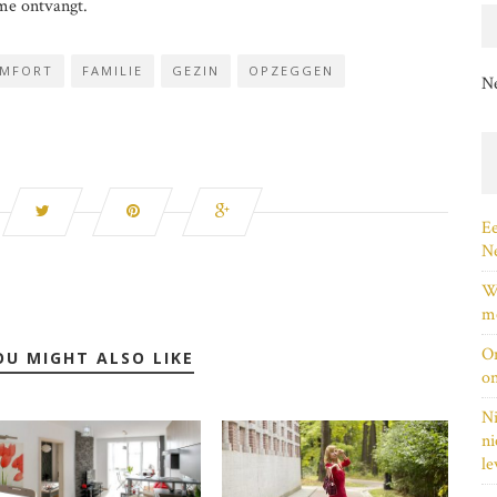
 me ontvangt.
MFORT
FAMILIE
GEZIN
OPZEGGEN
N
Ee
Ne
Wi
me
On
OU MIGHT ALSO LIKE
on
Ni
ni
le