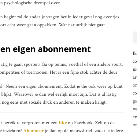
en psychologische drempel over.
en begint zal de ander je vragen het in ieder geval nog eventjes
kort echt weer gaan oppakken. Wat natuurlijk niet gaat
 een eigen abonnement
Ik
co
tig te gaan sporten? Ga op tennis, voetbal of een andere sport.
ni
ompetities of toernooien. Het is een fijne stok achter de deur.
ar
om
hool? Neem een eigen abonnement. Zodat je die ook weer op kunt
co
blijkt. Waarover je dan wel eerlijk moet zijn. Dat is al lastig
g
 nog eens met sociale druk en anderen te maken krijgt.
wa
en
et bereik te vergroten met een
like
op Facebook. Zelf op de
o
e inzichten?
Abonneer
je dan op de nieuwsbrief, zodat je iedere