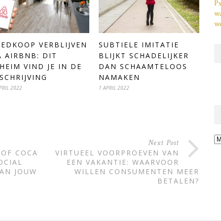
Ps
w
we
SUBTIELE IMITATIE
EDKOOP VERBLIJVEN
BLIJKT SCHADELIJKER
A AIRBNB: DIT
DAN SCHAAMTELOOS
HEIM VIND JE IN DE
NAMAKEN
SCHRIJVING
1 APRIL 2022
PRIL 2022
Ar
Next Post
 OF COCA
VIRTUEEL VOORPROEVEN VAN
OCIAL
EEN VAKANTIE: WAARVOOR
VAN JOUW
WILLEN CONSUMENTEN MEER
BETALEN?