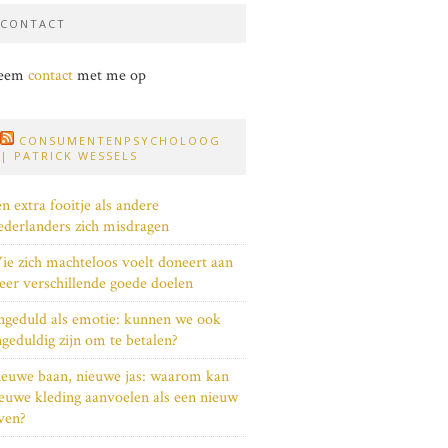
CONTACT
eem
contact
met me op
CONSUMENTENPSYCHOLOOG
| PATRICK WESSELS
n extra fooitje als andere
derlanders zich misdragen
e zich machteloos voelt doneert aan
er verschillende goede doelen
geduld als emotie: kunnen we ook
geduldig zijn om te betalen?
euwe baan, nieuwe jas: waarom kan
euwe kleding aanvoelen als een nieuw
ven?