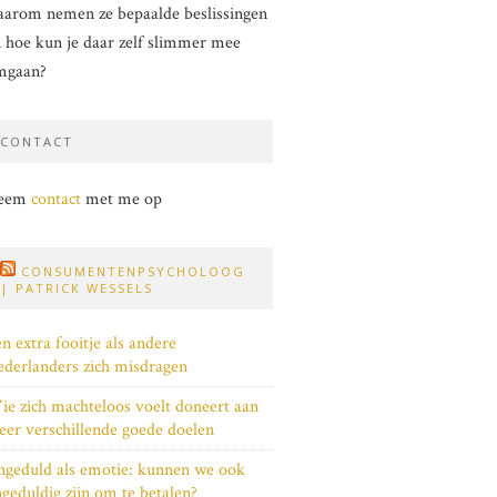
arom nemen ze bepaalde beslissingen
 hoe kun je daar zelf slimmer mee
mgaan?
CONTACT
eem
contact
met me op
CONSUMENTENPSYCHOLOOG
| PATRICK WESSELS
n extra fooitje als andere
derlanders zich misdragen
e zich machteloos voelt doneert aan
er verschillende goede doelen
geduld als emotie: kunnen we ook
geduldig zijn om te betalen?