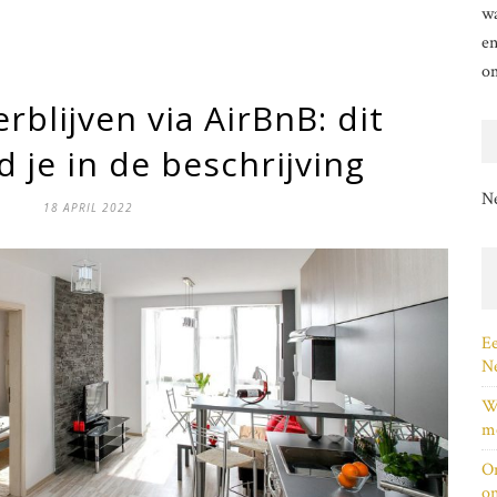
wa
en
o
blijven via AirBnB: dit
 je in de beschrijving
N
18 APRIL 2022
Ee
Ne
Wi
me
On
on