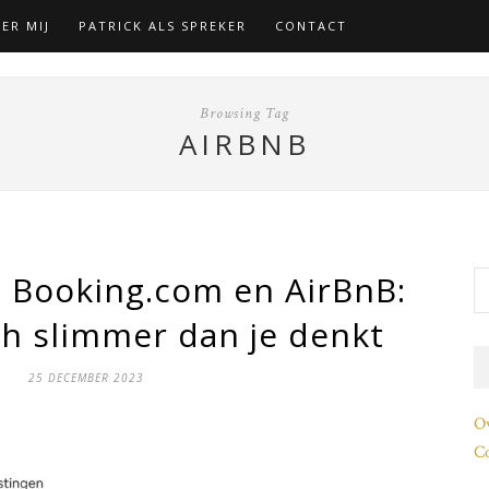
ER MIJ
PATRICK ALS SPREKER
CONTACT
Browsing Tag
AIRBNB
ij Booking.com en AirBnB:
h slimmer dan je denkt
25 DECEMBER 2023
O
Co