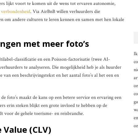
rs lijkt voort te komen uit de wens tot ervaren autonomie,
,
verbondenheid
. Via AirBnB willen verhuurders die
n om andere culturen te leren kennen en samen met hen lokale
ingen met meer foto’s
Ik
label-classificatie en een Poisson-factorisatie (twee AI-
co
erhuurders te analyseren. Die mogelijkheid heb je als huurder
ni
te van een beschrijvingstekst en het aantal foto’s al het een en
ar
om
co
de foto’s maakt de kans op een betere service en ervaring een
g
ers erin steken blijkt een grote invloed te hebben op de
wa
ldt voor de gehele toerisme- en reisbranche.
en
o
 Value (CLV)