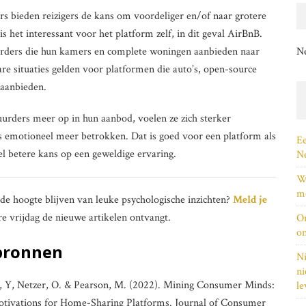
rs bieden reizigers de kans om voordeliger en/of naar grotere
s het interessant voor het platform zelf, in dit geval AirBnB.
uurders die hun kamers en complete woningen aanbieden naar
N
re situaties gelden voor platformen die auto’s, open-source
 aanbieden.
uurders meer op in hun aanbod, voelen ze zich sterker
ls emotioneel meer betrokken. Dat is goed voor een platform als
Ee
el betere kans op een geweldige ervaring.
Ne
Wi
me
p de hoogte blijven van leuke psychologische inzichten?
Meld je
re vrijdag de nieuwe artikelen ontvangt.
On
on
bronnen
Ni
ni
 Li, Y, Netzer, O. & Pearson, M. (2022). Mining Consumer Minds:
le
ivations for Home-Sharing Platforms. Journal of Consumer