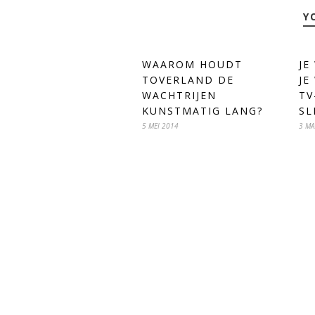
Y
WAAROM HOUDT
JE
TOVERLAND DE
JE
WACHTRIJEN
TV
KUNSTMATIG LANG?
SL
5 MEI 2014
3 MA