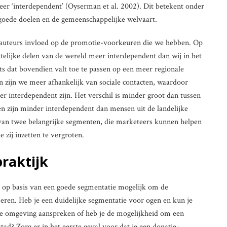
eer ‘interdependent’ (Oyserman et al. 2002). Dit betekent onder
 goede doelen en de gemeenschappelijke welvaart.
auteurs invloed op de promotie-voorkeuren die we hebben. Op
elijke delen van de wereld meer interdependent dan wij in het
s dat bovendien valt toe te passen op een meer regionale
n zijn we meer afhankelijk van sociale contacten, waardoor
 interdependent zijn. Het verschil is minder groot dan tussen
zijn minder interdependent dan mensen uit de landelijke
e van twee belangrijke segmenten, die marketeers kunnen helpen
 zij inzetten te vergroten.
praktijk
is op basis van een goede segmentatie mogelijk om de
iseren. Heb je een duidelijke segmentatie voor ogen en kun je
ke omgeving aanspreken of heb je de mogelijkheid om een
tad? Zorg er in het eerste geval voor dat je een donatie-