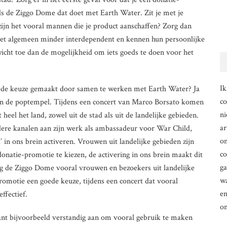
ls de Ziggo Dome dat doet met Earth Water. Zit je met je
ijn het vooral mannen die je product aanschaffen? Zorg dan
r het algemeen minder interdependent en kennen hun persoonlijke
cht toe dan de mogelijkheid om iets goeds te doen voor het
Ik
de keuze gemaakt door samen te werken met Earth Water? Ja
co
 in de poptempel. Tijdens een concert van Marco Borsato komen
ni
heel het land, zowel uit de stad als uit de landelijke gebieden.
ar
dere kanalen aan zijn werk als ambassadeur voor War Child,
om
in ons brein activeren. Vrouwen uit landelijke gebieden zijn
co
donatie-promotie te kiezen, de activering in ons brein maakt dit
g
ng de Ziggo Dome vooral vrouwen en bezoekers uit landelijke
wa
omotie een goede keuze, tijdens een concert dat vooral
en
ffectief.
o
nt bijvoorbeeld verstandig aan om vooral gebruik te maken