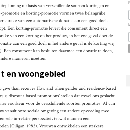
planning op basis van verschillende soorten kortingen en
e-promotie en korting-promotie vormen twee belangrijke
 er sprake van een automatische donatie aan een goed doel,
pt. Een korting-promotie levert die consument direct een
sprake van een korting op het product, in het ene geval doet de
tie aan een goed doel, in het andere geval is de korting vrij
). Een consument kan besluiten daarmee een donatie te doen,
andere manieren inzetten.
cht en woongebied
 to give than receive? How and when gender and residence-based
rsus discount-based promotions’ stellen dat zowel ons geslacht
onze voorkeur voor de verschillende soorten promoties. Al van
ouw vanuit onze sociale omgeving een andere opvoeding mee
 zelf-in-relatie perspectief, terwijl mannen een
kkelen (Giligan, 1982). Vrouwen ontwikkelen een sterkere