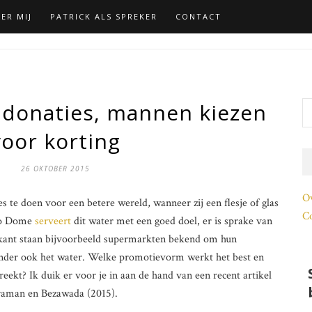
ER MIJ
PATRICK ALS SPREKER
CONTACT
donaties, mannen kiezen
voor korting
26 OKTOBER 2015
O
 te doen voor een betere wereld, wanneer zij een flesje of glas
Co
ggo Dome
serveert
dit water met een goed doel, er is sprake van
kant staan bijvoorbeeld supermarkten bekend om hun
ronder ook het water. Welke promotievorm werkt het best en
eekt? Ik duik er voor je in aan de hand van een recent artikel
iraman en Bezawada (2015).