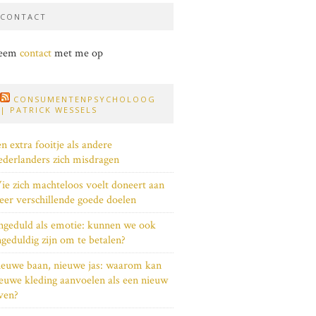
CONTACT
eem
contact
met me op
CONSUMENTENPSYCHOLOOG
| PATRICK WESSELS
n extra fooitje als andere
derlanders zich misdragen
e zich machteloos voelt doneert aan
er verschillende goede doelen
geduld als emotie: kunnen we ook
geduldig zijn om te betalen?
euwe baan, nieuwe jas: waarom kan
euwe kleding aanvoelen als een nieuw
ven?