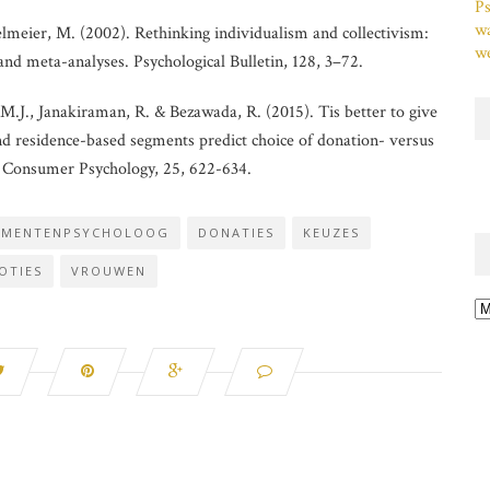
Ps
w
eier, M. (2002). Rethinking individualism and collectivism:
we
and meta-analyses. Psychological Bulletin, 128, 3–72.
 M.J., Janakiraman, R. & Bezawada, R. (2015). Tis better to give
 residence-based segments predict choice of donation- versus
f Consumer Psychology, 25, 622-634.
UMENTENPSYCHOLOOG
DONATIES
KEUZES
OTIES
VROUWEN
Ar