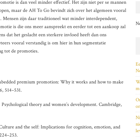
motie is dan veel minder effectief. Het zijn niet per se mannen
open, maar de AH To Go bevindt zich over het algemeen vooral
ns. Mensen zijn daar traditioneel wat minder interdependent,
N
otie is die ons meer aanspreekt en eerder tot een aankoop zal
ens dat het geslacht een sterkere invloed heeft dan ons
ers vooral verstandig is om hier in hun segmentatie
g tot de promoties.
Ee
Ne
 Embedded premium promotion: Why it works and how to make
Wi
me
26, 514–531.
On
ice: Psychological theory and women’s development. Cambridge,
on
Ni
ni
Culture and the self: Implications for cognition, emotion, and
le
 224–253.