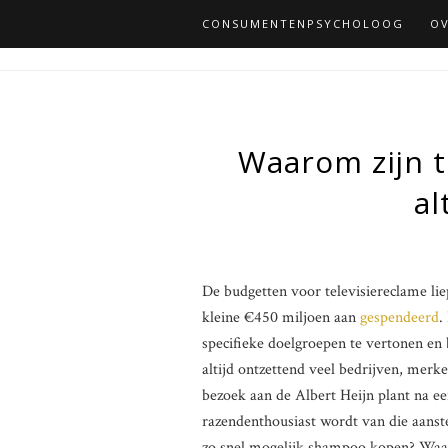
CONSUMENTENPSYCHOLOOG
OV
Waarom zijn t
al
De budgetten voor televisiereclame lie
kleine €450 miljoen aan
gespendeerd
.
specifieke doelgroepen te vertonen en 
altijd ontzettend veel bedrijven, merke
bezoek aan de Albert Heijn plant na e
razendenthousiast wordt van die aanst
zo snel mogelijk shampoo kopen? Waarsc