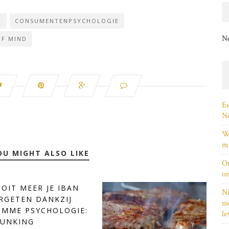
G
CONSUMENTENPSYCHOLOGIE
N
OF MIND
Ee
Ne
Wi
me
OU MIGHT ALSO LIKE
On
on
OIT MEER JE IBAN
Ni
RGETEN DANKZIJ
ni
IMME PSYCHOLOGIE:
le
UNKING