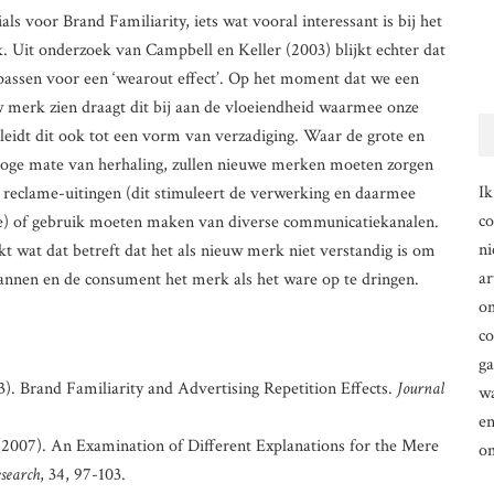
s voor Brand Familiarity, iets wat vooral interessant is bij het
. Uit onderzoek van Campbell en Keller (2003) blijkt echter dat
ssen voor een ‘wearout effect’. Op het moment dat we een
w merk zien draagt dit bij aan de vloeiendheid waarmee onze
eidt dit ook tot een vorm van verzadiging. Waar de grote en
e mate van herhaling, zullen nieuwe merken moeten zorgen
Ik
reclame-uitingen (dit stimuleert de verwerking en daarmee
co
de) of gebruik moeten maken van diverse communicatiekanalen.
ni
t wat dat betreft dat het als nieuw merk niet verstandig is om
ar
annen en de consument het merk als het ware op te dringen.
om
co
g
). Brand Familiarity and Advertising Repetition Effects.
Journal
wa
en
 (2007). An Examination of Different Explanations for the Mere
o
search
, 34, 97-103.