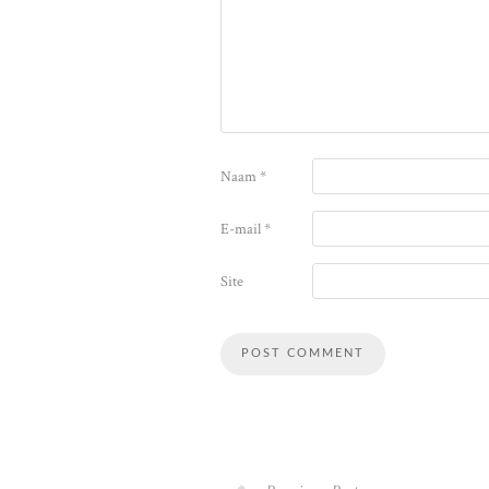
Naam
*
E-mail
*
Site
Alternative: