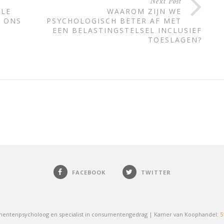
Next Post
ALE
WAAROM ZIJN WE
 ONS
PSYCHOLOGISCH BETER AF MET
EEN BELASTINGSTELSEL INCLUSIEF
TOESLAGEN?
FACEBOOK
TWITTER
umentenpsycholoog en specialist in consumentengedrag | Kamer van Koophandel:
5