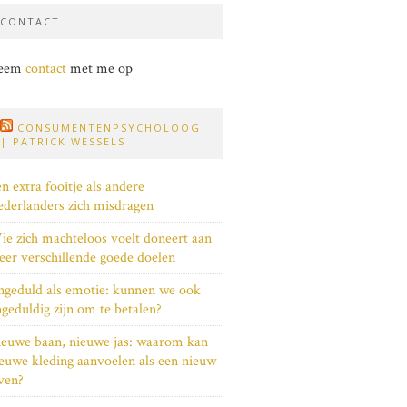
CONTACT
eem
contact
met me op
CONSUMENTENPSYCHOLOOG
| PATRICK WESSELS
n extra fooitje als andere
derlanders zich misdragen
e zich machteloos voelt doneert aan
er verschillende goede doelen
geduld als emotie: kunnen we ook
geduldig zijn om te betalen?
euwe baan, nieuwe jas: waarom kan
euwe kleding aanvoelen als een nieuw
ven?