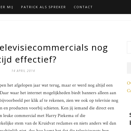
ER MIJ
PATRICK ALS SPREKER
CONTACT
elevisiecommercials nog
tijd effectief?
14 APRIL 2014
O
pen het afgelopen jaar wat terug, maar er werd nog altijd een
Co
 Daar waar het internet mogelijkheden biedt banners alleen aan
bijvoorbeeld per klik af te rekenen, zien we ook op televisie nog
n en producten voorbij schieten. Ken jij iemand die direct een
en leuke commercial met Harry Piekema of die
ekelijke stem van de Kruidvat reclames en niets anders wil dan
hijnlijk niet, dus hoe komt het dat die televisiespots hun