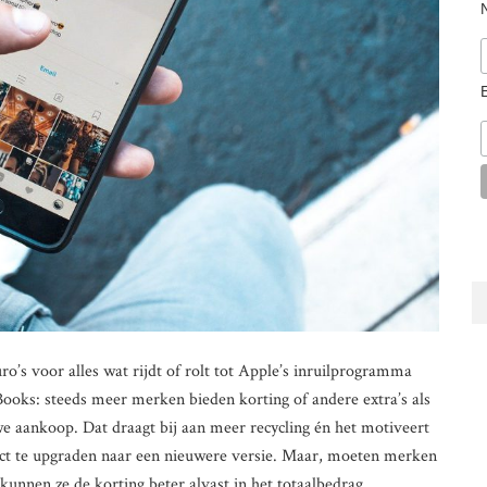
o’s voor alles wat rijdt of rolt tot Apple’s inruilprogramma
ooks: steeds meer merken bieden korting of andere extra’s als
uwe aankoop. Dat draagt bij aan meer recycling én het motiveert
uct te upgraden naar een nieuwere versie. Maar, moeten merken
kunnen ze de korting beter alvast in het totaalbedrag