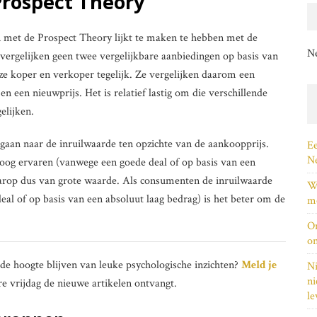
Prospect Theory
met de Prospect Theory lijkt te maken te hebben met de
N
ergelijken geen twee vergelijkbare aanbiedingen op basis van
n ze koper en verkoper tegelijk. Ze vergelijken daarom een
n een nieuwprijs. Het is relatief lastig om die verschillende
elijken.
 gaan naar de inruilwaarde ten opzichte van de aankoopprijs.
Ee
Ne
oog ervaren (vanwege een goede deal of op basis van een
arop dus van grote waarde. Als consumenten de inruilwaarde
Wi
eal of op basis van een absoluut laag bedrag) is het beter om de
me
On
on
p de hoogte blijven van leuke psychologische inzichten?
Meld je
Ni
ni
re vrijdag de nieuwe artikelen ontvangt.
le