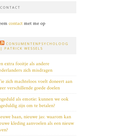
CONTACT
eem
contact
met me op
CONSUMENTENPSYCHOLOOG
| PATRICK WESSELS
n extra fooitje als andere
derlanders zich misdragen
e zich machteloos voelt doneert aan
er verschillende goede doelen
geduld als emotie: kunnen we ook
geduldig zijn om te betalen?
euwe baan, nieuwe jas: waarom kan
euwe kleding aanvoelen als een nieuw
ven?