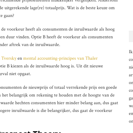
rschillende prijselementen makkelijker vergelijken. Andersom
 de uitgerekende lage(re) totaalprijs. Wat is de beste keuze om
te gaan?
A de voorkeur heeft als consumenten de inruilwaarde als hoog
ven duur vinden. Optie B heeft de voorkeur als consumenten
nder aftrek van de inruilwaarde.
Ik
 Tversky
en
mental accounting-principes van Thaler
co
ie B kiezen als de inruilwaarde hoog is. Uit dit nieuwe
ni
geval niet opgaat.
ar
om
 consumenten de nieuwprijs of totaal verrekende prijs een goede
co
is het belangrijk om rekening te houden met de hoogte van de
g
ruilwaarde hechten consumenten hier minder belang aan, dus gaat
wa
ogere inruilwaarde is die belangrijker, dus gaat de voorkeur
en
o