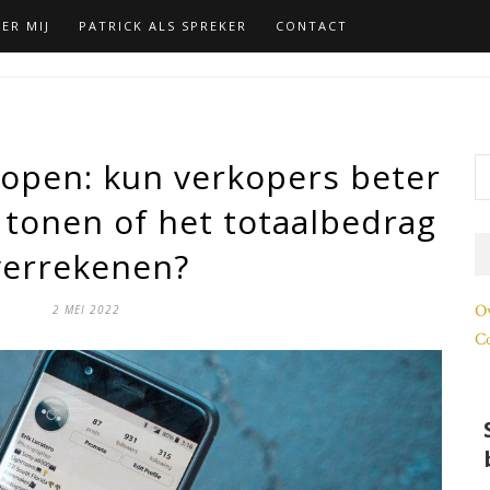
ER MIJ
PATRICK ALS SPREKER
CONTACT
nkopen: kun verkopers beter
 tonen of het totaalbedrag
verrekenen?
O
2 MEI 2022
Co