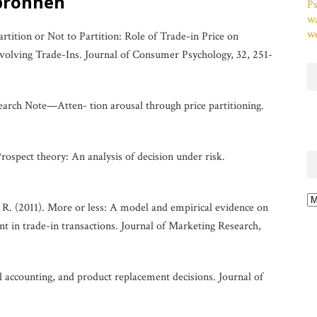
bronnen
Ps
w
we
artition or Not to Partition: Role of Trade-in Price on
olving Trade-Ins. Journal of Consumer Psychology, 32, 251-
earch Note—Atten- tion arousal through price partitioning.
ospect theory: An analysis of decision under risk.
Ar
. R. (2011). More or less: A model and empirical evidence on
 in trade-in transactions. Journal of Marketing Research,
 accounting, and product replacement decisions. Journal of