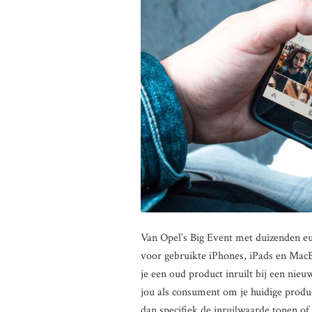
Van Opel’s Big Event met duizenden eur
voor gebruikte iPhones, iPads en MacB
je een oud product inruilt bij een nie
jou als consument om je huidige prod
dan specifiek de inruilwaarde tonen of 