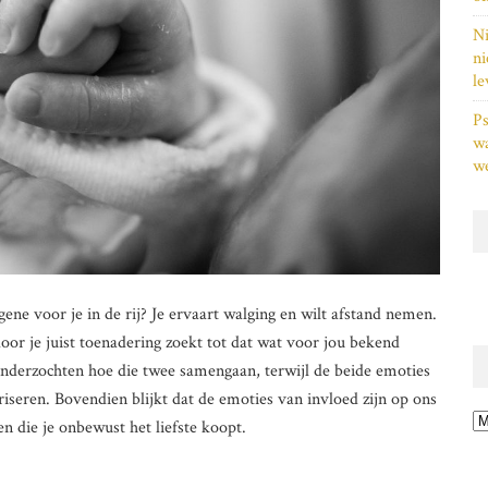
Ni
ni
le
Ps
w
we
gene voor je in de rij? Je ervaart walging en wilt afstand nemen.
door je juist toenadering zoekt tot dat wat voor jou bekend
nderzochten hoe die twee samengaan, terwijl de beide emoties
riseren. Bovendien blijkt dat de emoties van invloed zijn op ons
Ar
 die je onbewust het liefste koopt.