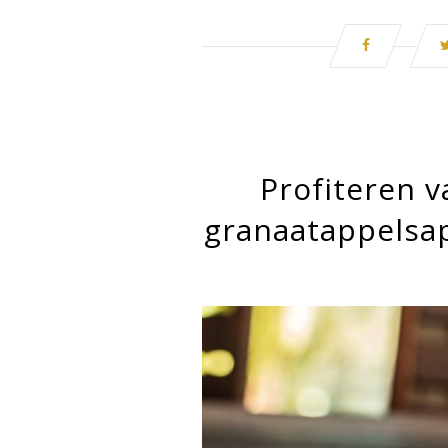
Profiteren v
granaatappelsap