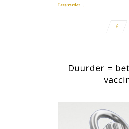
Lees verder…
Duurder = bet
vacci