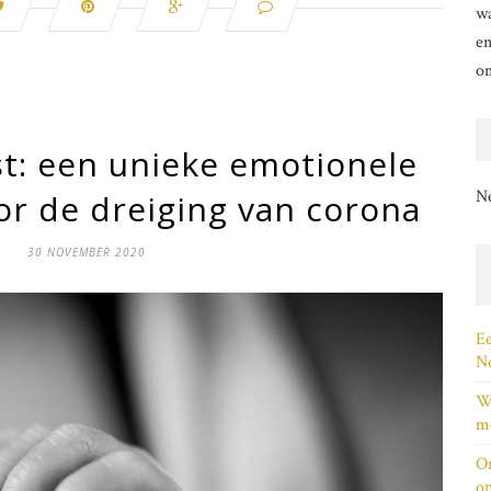
wa
en
o
t: een unieke emotionele
N
r de dreiging van corona
30 NOVEMBER 2020
Ee
Ne
Wi
me
On
on