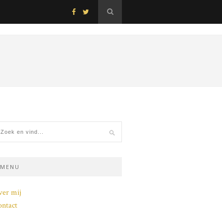
MENU
ver mij
ntact