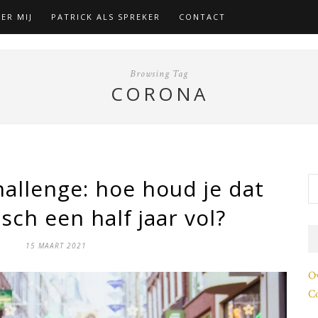
ER MIJ
PATRICK ALS SPREKER
CONTACT
Browsing Tag
CORONA
allenge: hoe houd je dat
sch een half jaar vol?
15 MAART 2021
O
Co