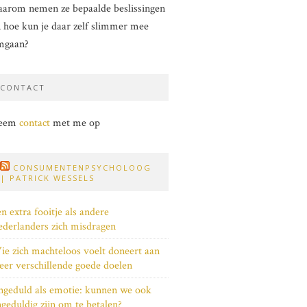
arom nemen ze bepaalde beslissingen
 hoe kun je daar zelf slimmer mee
mgaan?
CONTACT
eem
contact
met me op
CONSUMENTENPSYCHOLOOG
| PATRICK WESSELS
n extra fooitje als andere
derlanders zich misdragen
e zich machteloos voelt doneert aan
er verschillende goede doelen
geduld als emotie: kunnen we ook
geduldig zijn om te betalen?