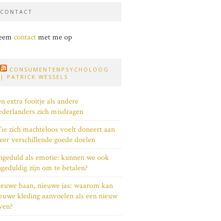
CONTACT
eem
contact
met me op
CONSUMENTENPSYCHOLOOG
| PATRICK WESSELS
n extra fooitje als andere
derlanders zich misdragen
e zich machteloos voelt doneert aan
er verschillende goede doelen
geduld als emotie: kunnen we ook
geduldig zijn om te betalen?
euwe baan, nieuwe jas: waarom kan
euwe kleding aanvoelen als een nieuw
ven?