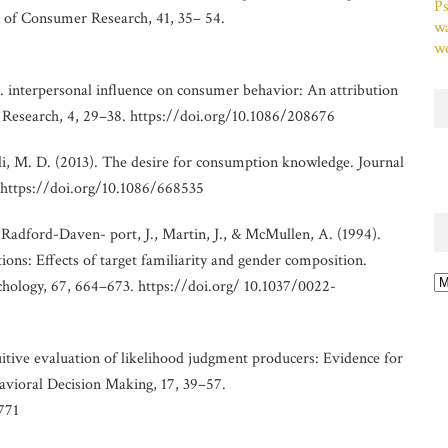
Ps
l of Consumer Research, 41, 35– 54.
w
we
7). interpersonal influence on consumer behavior: An attribution
 Research, 4, 29–38. https://doi.org/10.1086/208676
elli, M. D. (2013). The desire for consumption knowledge. Journal
 https://doi.org/10.1086/668535
, Radford-Daven- port, J., Martin, J., & McMullen, A. (1994).
tions: Effects of target familiarity and gender composition.
Ar
ychology, 67, 664–673. https://doi.org/ 10.1037/0022-
tuitive evaluation of likelihood judgment producers: Evidence for
havioral Decision Making, 17, 39–57.
771