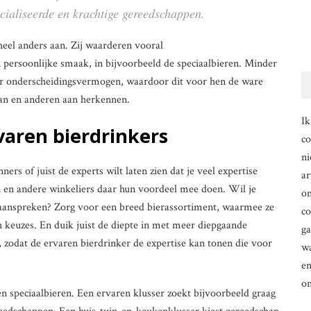
cialiseerde en krachtige gereedschappen.
heel anders aan. Zij waarderen vooral
 persoonlijke smaak, in bijvoorbeeld de speciaalbieren. Minder
meer onderscheidingsvermogen, waardoor dit voor hen de ware
taan en anderen aan herkennen.
Ik
aren bierdrinkers
co
ni
nners of juist de experts wilt laten zien dat je veel expertise
ar
en andere winkeliers daar hun voordeel mee doen. Wil je
om
 aanspreken? Zorg voor een breed bierassortiment, waarmee ze
co
 keuzes. En duik juist de diepte in met meer diepgaande
g
s, zodat de ervaren bierdrinker de expertise kan tonen die voor
wa
en
o
en speciaalbieren. Een ervaren klusser zoekt bijvoorbeeld graag