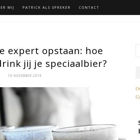
ER MIJ
PATRICK ALS SPREKER
CONTACT
te expert opstaan: hoe
rink jij je speciaalbier?
18 NOVEMBER 2019
O
Co