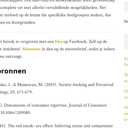
reedschappen. Een huis-tuin-en-keukenklusser kiest gereedschap
n complete set met allerlei verschillende mogelijkheden. Het
rote invloed op de keuze die specifieke doelgroepen maken, dus
N
jpen en doorgronden.
et bereik te vergroten met een
like
op Facebook. Zelf op de
e inzichten?
Abonneer
je dan op de nieuwsbrief, zodat je iedere
 me ontvangt.
Ee
Ne
bronnen
Wi
me
Hadar, L. & Maimaran, M. (2019). Variety-Seeking and Perceived
On
logy, 29, 671-679.
on
7). Dimensions of consumer expertise. Journal of Consumer
Ni
g/10.1086/209080
ni
le
014). The red sneak- ers effect: Inferring status and competence