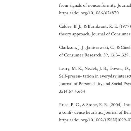
from signals of nonconformity. Journa
https://doi.org/10.1086/674870
Calder, B. J., & Burnkrant, R. E. (197
theory approach. Journal of Consumer
Clarkson, J. J., Janiszewski, C., & Cin
of Consumer Research, 39, 1313–1329.
Leary, M. R., Nezlek, J. B., Downs, D.
Self-presen- tation in everyday interac
Journal of Personal- ity and Social Ps
3514.67.4.664
Price, P. C., & Stone, E. R. (2004). In
a confi- dence heuristic. Journal of Be
https://doi.org/10.1002/(ISSN)1099-0