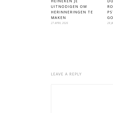
HEINEKEN JE
DO
UITNODIGEN OM
RO
HERINNERINGEN TE
PS
MAKEN
GO
27 APRIL 2026
28 J
LEAVE A REPLY