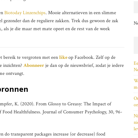
en
Biotoday Linzenchips
. Mooie alternatieven in een slimme
el gezonder dan de reguliere zakken. Trek dus gewoon de zak
N
k, als je die maar met mate opeet en de rest van de week
et bereik te vergroten met een
like
op Facebook. Zelf op de
Ee
e inzichten?
Abonneer
je dan op de nieuwsbrief, zodat je iedere
Ne
 me ontvangt.
Wi
bronnen
me
On
mpfer, K. (2020). From Glossy to Greasy: The Impact of
on
f Food Healthfulness. Journal of Consumer Psychology, 30, 96-
Ni
ni
le
n do transparent packages increase (or decrease) food