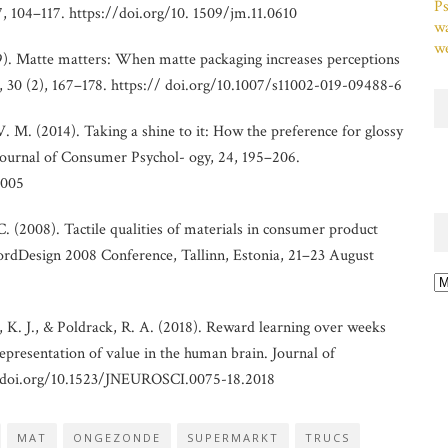
Ps
, 104–117. https://doi.org/10. 1509/jm.11.0610
w
we
9). Matte matters: When matte packaging increases perceptions
s, 30 (2), 167–178. https:// doi.org/10.1007/s11002-019-09488-6
. M. (2014). Taking a shine to it: How the preference for glossy
Journal of Consumer Psychol- ogy, 24, 195–206.
 005
C. (2008). Tactile qualities of materials in consumer product
ordDesign 2008 Conference, Tallinn, Estonia, 21–23 August
Ar
 K. J., & Poldrack, R. A. (2018). Reward learning over weeks
representation of value in the human brain. Journal of
//doi.org/10.1523/JNEUROSCI.0075-18.2018
MAT
ONGEZONDE
SUPERMARKT
TRUCS