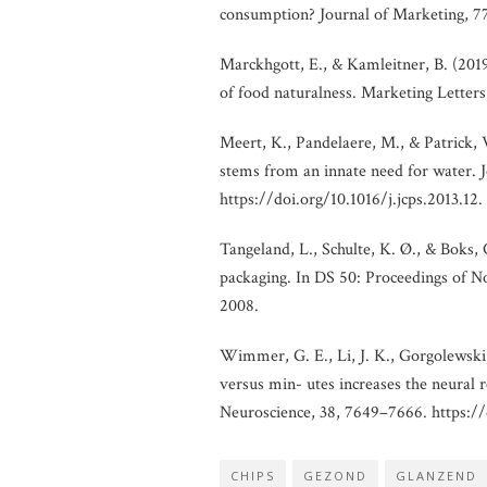
consumption? Journal of Marketing, 77
Marckhgott, E., & Kamleitner, B. (201
of food naturalness. Marketing Letter
Meert, K., Pandelaere, M., & Patrick, V
stems from an innate need for water. 
https://doi.org/10.1016/j.jcps.2013.12.
Tangeland, L., Schulte, K. Ø., & Boks, 
packaging. In DS 50: Proceedings of N
2008.
Wimmer, G. E., Li, J. K., Gorgolewski,
versus min- utes increases the neural 
Neuroscience, 38, 7649–7666. https:
CHIPS
GEZOND
GLANZEND