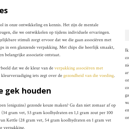
es
rol in onze ontwikkeling en kennis. Het zijn de mentale
eugen, die we ontwikkelen op tijdens individuele ervaringen.
gelijkbare stimuli zorgt ervoor dat we die gaan associëren met
ps in een glanzende verpakking. Met chips die heerlijk smaakt,
Ik
 belangrijke associatie ontstaat.
co
ni
rbeeld dat we de kleur van de
verpakking associëren met
ar
 kleurverzadiging iets zegt over de
gezondheid van die voeding
.
om
co
 de gek houden
g
wa
st een (enigszins) gezonde keuze maken? Ga dan niet zomaar af op
en
s (34 gram vet, 53 gram koolhydraten en 1,1 gram zout per 100
o
 van Kettle (28 gram vet, 54 gram koolhydraten en 1 gram vet
e verpakking.