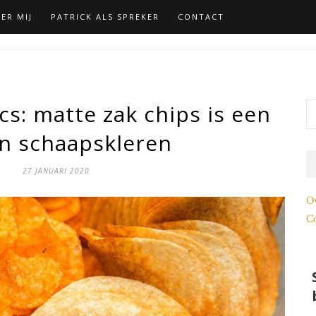
ER MIJ
PATRICK ALS SPREKER
CONTACT
s: matte zak chips is een
in schaapskleren
27 JANUARI 2020
O
Co