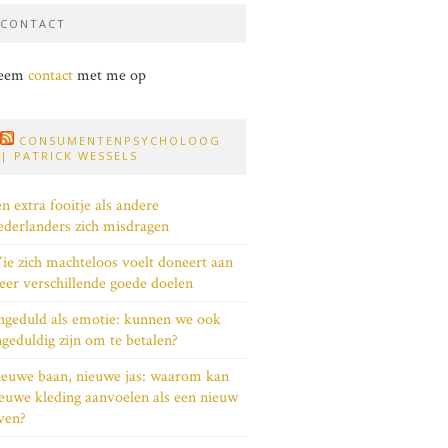
CONTACT
eem
contact
met me op
CONSUMENTENPSYCHOLOOG
| PATRICK WESSELS
n extra fooitje als andere
derlanders zich misdragen
e zich machteloos voelt doneert aan
er verschillende goede doelen
geduld als emotie: kunnen we ook
geduldig zijn om te betalen?
euwe baan, nieuwe jas: waarom kan
euwe kleding aanvoelen als een nieuw
ven?