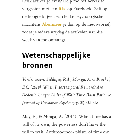
Leuk artikel gelezen? Help me het bereik te
vergroten met een
like
op Facebook. Zelf op
de hoogte blijven van leuke psychologische
inzichten?
Abonneer
je dan op de nieuwsbrief,
zodat je iedere vrijdag de artikelen van die
week van me ontvangt.
Wetenschappelijke
bronnen
Verder lezen: Siddiqui, R.A., Monga, A. & Buechel,
E.C. (2018). When Intertemporal Rewards Are
Hedonic, Larger Units of Wait Time Boost Patience.
Journal of Consumer Psychology, 28, 612-628.
May, F., & Monga, A. (2014). When time has a
will of its own, the powerless don’t have the
will to wait: Anthropomor- phism of time can